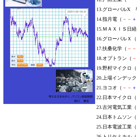
13.グローバルX
14.指月電（
－
－
＋
15.ＭＡＸＩＳ日
16.グローバルＸ（
17.扶桑化学（
－
－
18.オプトラン（
－
19.野村マイクロ（
20.上場インデッ
21.ヨコオ（
－
－
＋
22.日本マイクロ（
23.古河電気工業（
24.日本トムソン（
25.日本電波工業（
26.トリケミカル（