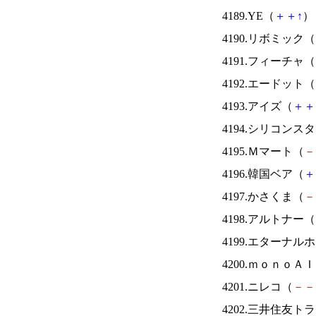
4189.YE（
＋
＋
↑
） 
4190.リボミック（
4191.フィーチャ（
4192.エードット（
4193.アイズ（
＋
＋
4194.シリコンス
4195.Ｍマート（
－
4196.韓国ベア（
＋
4197.かさくま（
－
4198.アルトナー（
4199.エターナ
4200.ｍｏｎｏＡ
4201.ニレコ（
－
－
4202.三井住友ト