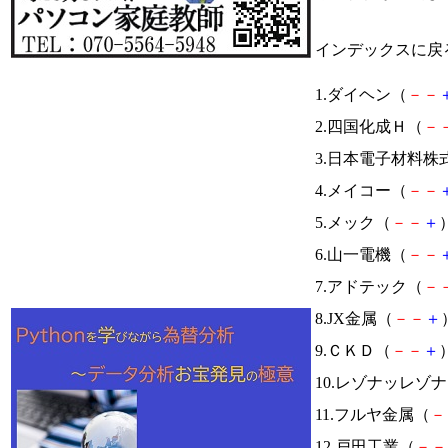
インデックスに戻
1.ダイヘン（
－
－
2.四国化成Ｈ（
－
3.日本電子材料株
4.メイコー（
－
－
5.メック（
－
－
＋
）
6.山一電機（
－
－
7.アドテック（
－
8.JX金属（
－
－
＋
9.ＣＫＤ（
－
－
＋
）
10.レゾナッレゾ
11.フルヤ金属（
－
12.戸田工業（
－
－