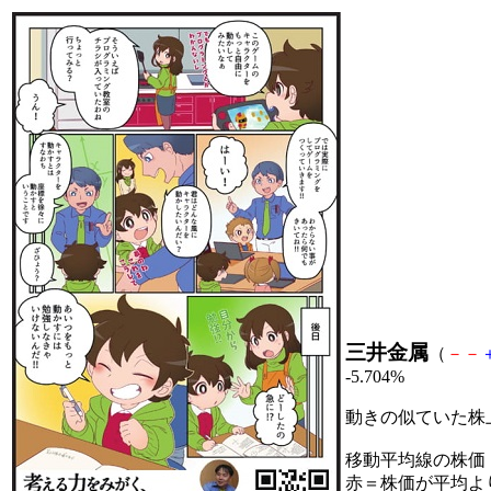
三井金属
（
－
－
-5.704%
動きの似ていた株
移動平均線の株価
赤＝株価が平均よ