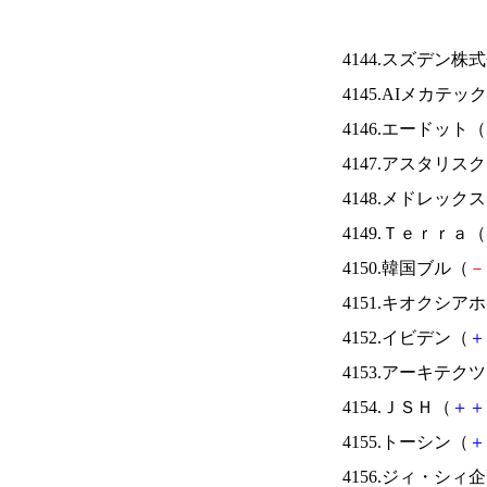
4144.スズデン株
4145.AIメカテッ
4146.エードット（
4147.アスタリス
4148.メドレック
4149.Ｔｅｒｒａ（
4150.韓国ブル（
－
4151.キオクシ
4152.イビデン（
＋
4153.アーキテク
4154.ＪＳＨ（
＋
＋
4155.トーシン（
＋
4156.ジィ・シィ