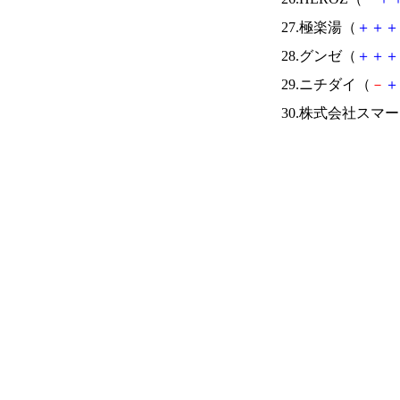
27.極楽湯（
＋
＋
＋
28.グンゼ（
＋
＋
＋
29.ニチダイ（
－
＋
30.株式会社スマ