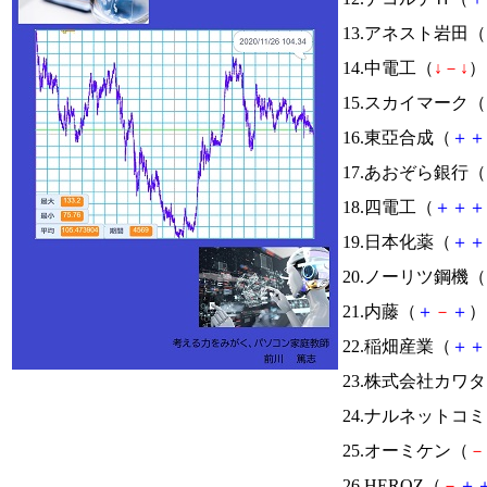
13.アネスト岩田（
14.中電工（
↓
－
↓
） 
15.スカイマーク（
16.東亞合成（
＋
＋
17.あおぞら銀行（
18.四電工（
＋
＋
＋
19.日本化薬（
＋
＋
20.ノーリツ鋼機（
21.内藤（
＋
－
＋
） 
22.稲畑産業（
＋
＋
23.株式会社カワ
24.ナルネットコ
25.オーミケン（
－
26.HEROZ（
－
＋