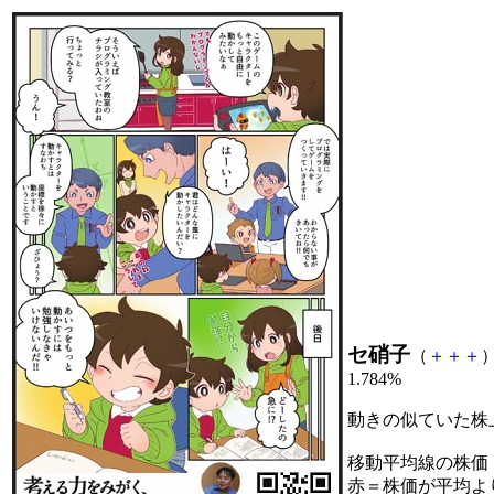
セ硝子
（
＋
＋
＋
）
1.784%
動きの似ていた株
移動平均線の株価
赤＝株価が平均よ