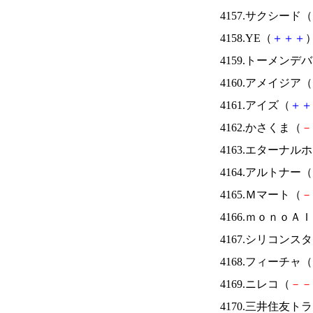
4157.サクシード（
4158.YE（
＋
＋
＋
）
4159.トーメンデ
4160.アメイジア（
4161.アイズ（
＋
＋
4162.かさくま（
－
4163.エターナ
4164.アルトナー（
4165.Ｍマート（
－
4166.ｍｏｎｏＡ
4167.シリコンス
4168.フィーチャ（
4169.ニレコ（
－
－
4170.三井住友ト