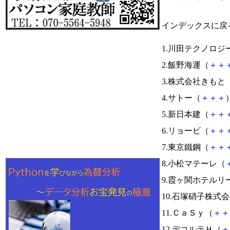
インデックスに戻
1.川田テクノロジ
2.飯野海運（
＋
＋
3.株式会社きもと
4.サトー（
＋
＋
＋
）
5.新日本建（
＋
＋
6.リョービ（
＋
＋
7.東京鐵鋼（
＋
＋
8.小松マテーレ（
9.霞ヶ関ホテルリ
10.石塚硝子株式
11.ＣａＳｙ（
＋
＋
12.デコルテＨ（
＋