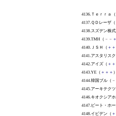
4136.Ｔｅｒｒａ（
4137.ＱＤレーザ（
4138.スズデン株
4139.TMH（
－
－
4140.ＪＳＨ（
＋
＋
4141.アスタリス
4142.アイズ（
＋
＋
4143.YE（
＋
＋
＋
）
4144.韓国ブル（
－
4145.アーキテク
4146.キオクシ
4147.ビート・
4148.イビデン（
＋