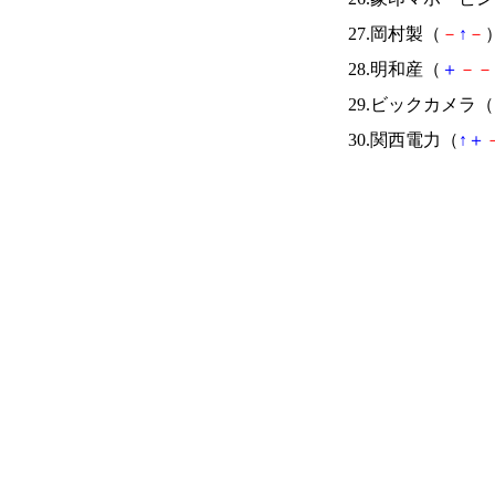
27.岡村製（
－
↑
－
）
28.明和産（
＋
－
－
29.ビックカメラ（
30.関西電力（
↑
＋