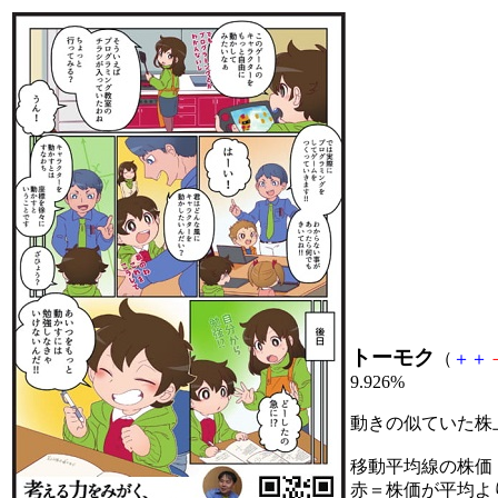
トーモク
（
＋
＋
9.926%
動きの似ていた株
移動平均線の株価
赤＝株価が平均よ