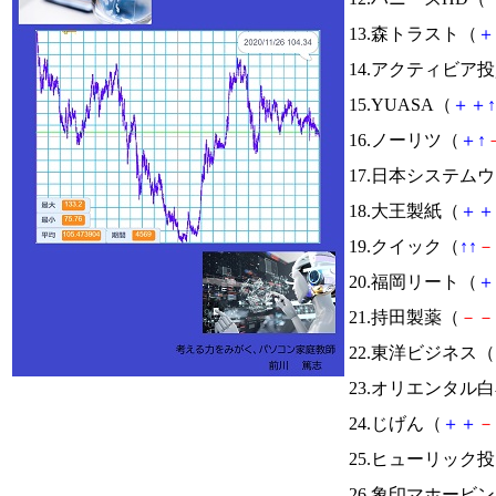
13.森トラスト（
＋
14.アクティビア
15.YUASA（
＋
＋
↑
16.ノーリツ（
＋
↑
17.日本システム
18.大王製紙（
＋
＋
19.クイック（
↑
↑
－
20.福岡リート（
＋
21.持田製薬（
－
－
22.東洋ビジネス（
23.オリエンタル
24.じげん（
＋
＋
－
25.ヒューリック
26.象印マホービ