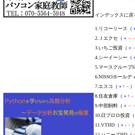
インデックスに戻
1.リコーリース（
2.Ｊエクセ（
＋
－
3.いちご投資（
＋
4.シーイーシー（
5.マースグループ
6.NISSOホール
7.エスコ（
＋
↑
－
） 
8.住友倉庫（
＋
↑
－
9.中部飼料（
＋
－
10.日プロロ投資（
11.VTHD（
＋
↓
－
）
12.ハニーズHD（