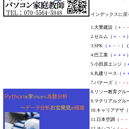
インデックスに戻
1.大豊建設（
＋
－
2.セルム（
＋
－
＋
）
3.SPK（
＋
－
－
） (
4.巴工業（
＋
＋
＋
）
5.小田原エンジ（
6.丸建リース（
＋
7.バナーズ（
－
－
↓
8.リソー教育グル
9.マテリアルグル
10.キャリアデザ（
11.日本空調（
－
－
12.ヨシコン（
－
－