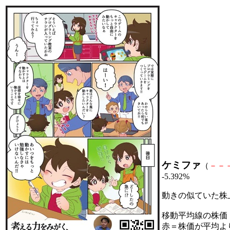
ケミファ
（
－
－
-5.392%
動きの似ていた株
移動平均線の株価
赤＝株価が平均よ