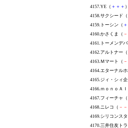
4157.YE（
＋
＋
＋
）
4158.サクシード（
4159.トーシン（
＋
4160.かさくま（
－
4161.トーメンデ
4162.アルトナー（
4163.Ｍマート（
－
4164.エターナ
4165.ジィ・シィ
4166.ｍｏｎｏＡ
4167.フィーチャ（
4168.ニレコ（
－
－
4169.シリコンス
4170.三井住友ト