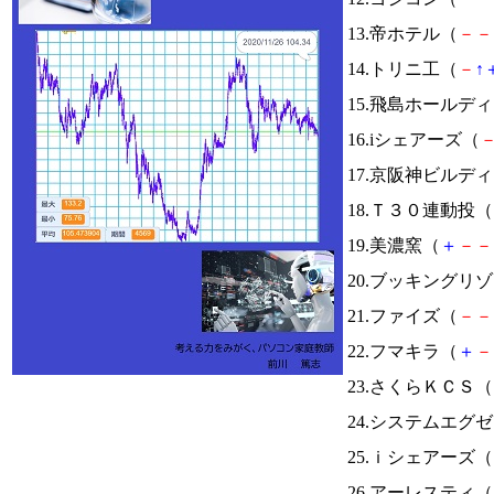
13.帝ホテル（
－
－
14.トリニ工（
－
↑
15.飛島ホールデ
16.iシェアーズ（
17.京阪神ビルデ
18.Ｔ３０連動投（
19.美濃窯（
＋
－
－
20.ブッキングリ
21.ファイズ（
－
－
22.フマキラ（
＋
－
23.さくらＫＣＳ（
24.システムエグ
25.ｉシェアーズ（
26.アーレスティ（