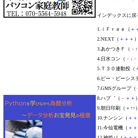
インデックスに戻
1.ｉＦｒｅｅ（
＋
2.NEXT（
＋
＋
＋
）
3.あかつきＦ（
－
↑
4.日水コン（
－
↓
－
5.Ｔ３０連動投（
6.ピー・ビーシス
7.GMSグループ（
8.ハブ゛（
－
＋
＋
）
9.朝日印刷（
＋
↑
↑
）
10.ナンシン（
＋
＋
11.今仙電機（
＋
＋
12.神姫バ（
＋
＋
＋