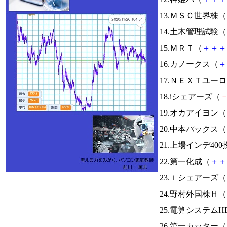
13.ＭＳＣ世界株（
14.土木管理試験（
15.ＭＲＴ（
＋
＋
＋
16.カノークス（
＋
17.ＮＥＸＴユ
18.iシェアーズ（
19.オカアイヨン（
20.中本パックス（
21.上場インデ40
22.第一化成（
＋
＋
23.ｉシェアーズ（
24.野村外国株Ｈ（
25.電算システムH
26.第一カッター（