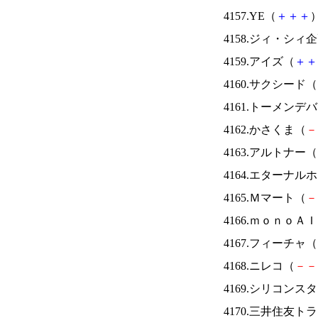
4157.YE（
＋
＋
＋
）
4158.ジィ・シィ
4159.アイズ（
＋
＋
4160.サクシード（
4161.トーメンデ
4162.かさくま（
－
4163.アルトナー（
4164.エターナ
4165.Ｍマート（
－
4166.ｍｏｎｏＡ
4167.フィーチャ（
4168.ニレコ（
－
－
4169.シリコンス
4170.三井住友ト