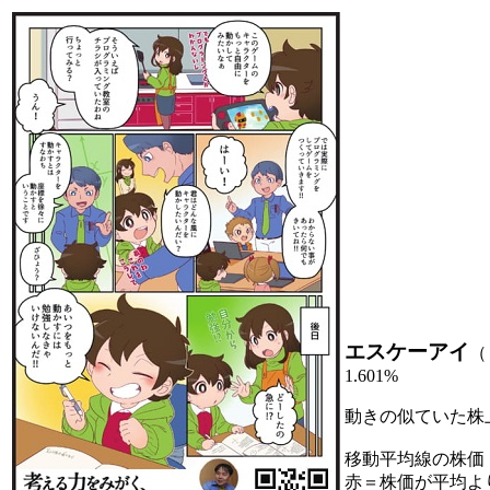
エスケーアイ
（
1.601%
動きの似ていた株
移動平均線の株価
赤＝株価が平均よ