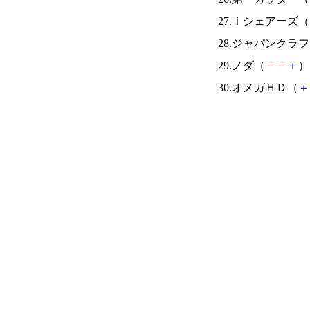
27.ｉシェアーズ（
28.ジャパンクラ
29.ノダ（
－
－
＋
） 
30.オメガＨＤ（
＋