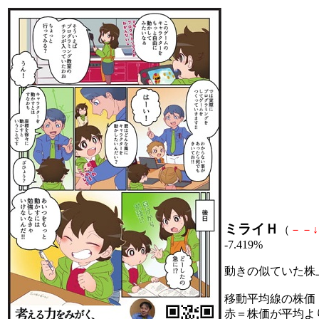
ミライＨ
（
－
－
↓
-7.419%
動きの似ていた株
移動平均線の株価
赤＝株価が平均よ