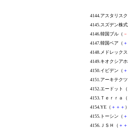
4144.アスタリス
4145.スズデン株
4146.韓国ブル（
－
4147.韓国ベア（
＋
4148.メドレック
4149.キオクシ
4150.イビデン（
＋
4151.アーキテク
4152.エードット（
4153.Ｔｅｒｒａ（
4154.YE（
＋
＋
＋
）
4155.トーシン（
＋
4156.ＪＳＨ（
＋
＋