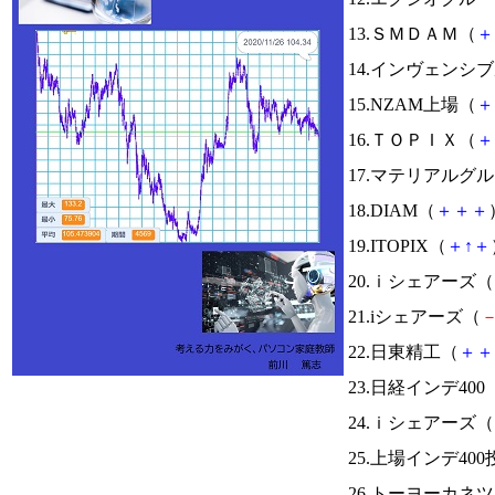
13.ＳＭＤＡＭ（
＋
14.インヴェンシ
15.NZAM上場（
＋
16.ＴＯＰＩＸ（
＋
17.マテリアルグ
18.DIAM（
＋
＋
＋
19.ITOPIX（
＋
↑
＋
20.ｉシェアーズ（
21.iシェアーズ（
22.日東精工（
＋
＋
23.日経インデ400
24.ｉシェアーズ（
25.上場インデ40
26.トーヨーカネ