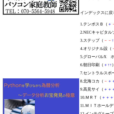
インデックスに戻
1.テンポスＢ（
＋
2.NECキャピタ
3.ステップ（
－
－
↑
4.オリジナル設（
5.グローバルX ホ
6.朝日印刷（
＋
↑
↑
）
7.セントラルスポ
8.北海コカ（
－
＋
9.高見サイ（
＋
＋
10.ＭＲＴ（
＋
＋
＋
11.ＭＩＴホール
12.インテグルー