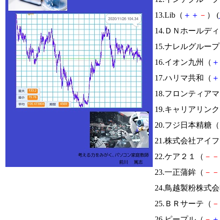
13.Lib（
＋
＋
－
） (
14.ＤＮホールデ
15.ナレルグルー
16.イオン九州（
＋
17.ハリマ共和（
＋
18.フロンティア
19.キャリアリン
20.フジ日本精糖（
21.株式会社アイ
22.ケア２１（
－
－
23.一正蒲鉾（
－
－
24.鳥越製粉株式
25.ＢＲサーテ（
－
26.ピープル（
－
＋