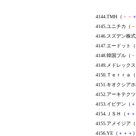
4144.TMH（
－
－
4145.ユニチカ（
－
4146.スズデン株
4147.エードット（
4148.韓国ブル（
－
4149.メドレック
4150.Ｔｅｒｒａ（
4151.キオクシ
4152.アーキテク
4153.イビデン（
＋
4154.ＪＳＨ（
＋
＋
4155.アメイジア（
4156.YE（
＋
＋
＋
）