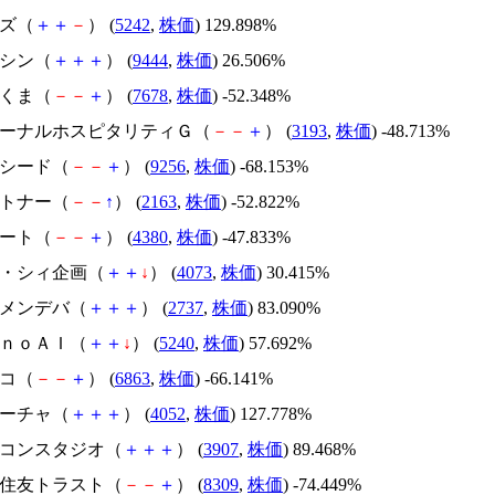
イズ（
＋
＋
－
） (
5242
,
株価
) 129.898%
トーシン（
＋
＋
＋
） (
9444
,
株価
) 26.506%
かさくま（
－
－
＋
） (
7678
,
株価
) -52.348%
エターナルホスピタリティＧ（
－
－
＋
） (
3193
,
株価
) -48.713%
サクシード（
－
－
＋
） (
9256
,
株価
) -68.153%
アルトナー（
－
－
↑
） (
2163
,
株価
) -52.822%
Ｍマート（
－
－
＋
） (
4380
,
株価
) -47.833%
ジィ・シィ企画（
＋
＋
↓
） (
4073
,
株価
) 30.415%
トーメンデバ（
＋
＋
＋
） (
2737
,
株価
) 83.090%
ｍｏｎｏＡＩ（
＋
＋
↓
） (
5240
,
株価
) 57.692%
レコ（
－
－
＋
） (
6863
,
株価
) -66.141%
フィーチャ（
＋
＋
＋
） (
4052
,
株価
) 127.778%
シリコンスタジオ（
＋
＋
＋
） (
3907
,
株価
) 89.468%
三井住友トラスト（
－
－
＋
） (
8309
,
株価
) -74.449%