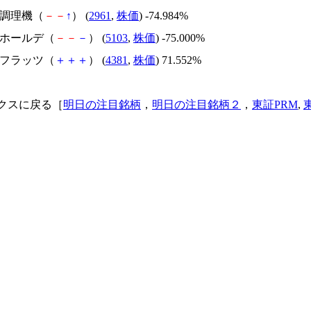
日本調理機（
－
－
↑
） (
2961
,
株価
) -74.984%
昭和ホールデ（
－
－
－
） (
5103
,
株価
) -75.000%
ビーフラッツ（
＋
＋
＋
） (
4381
,
株価
) 71.552%
クスに戻る［
明日の注目銘柄
，
明日の注目銘柄２
，
東証PRM
,