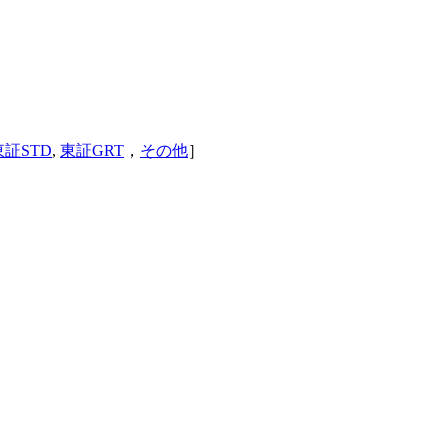
東証STD
,
東証GRT
，
その他
］