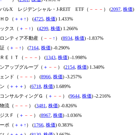
ーバルX レジデンシャル・J-REIT ETF（
－
－
－
） (
2097
,
株価
)
ＣＨＤ（
＋
＋
↑
） (
4725
,
株価
) 1.433%
マックス（
＋
－
↑
） (
4299
,
株価
) 1.266%
ンフロンティア不動産（
－
－
↑
） (
8934
,
株価
) -1.837%
保証（
＋
－
↑
） (
7164
,
株価
) -0.290%
東ＲＥＩＴ（
－
－
－
） (
1343
,
株価
) -1.998%
ープンアップグループ（
＋
－
－
） (
2154
,
株価
) 1.340%
シェンド（
－
－
－
） (
8966
,
株価
) -3.257%
ホン（
＋
＋
＋
） (
6718
,
株価
) 1.689%
ナベコンサルティングＧ（
＋
－
－
） (
9644
,
株価
) -2.216%
地物流（
－
－
－
） (
3481
,
株価
) -0.826%
ロジスＦ（
＋
－
－
） (
8967
,
株価
) -1.036%
コーポ（
＋
＋
↑
） (
1766
,
株価
) 0.383%
ゲツ（
＋
＋
＋
） (
8130
,
株価
) 3.667%