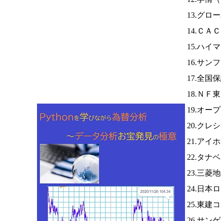
13.グロ
14.ＣＡ
15.ハイ
16.サ
17.全国
18.ＮＦ
19.オ
20.クレ
21.アイ
22.タ
23.三菱
24.日本
25.東建
26.サン