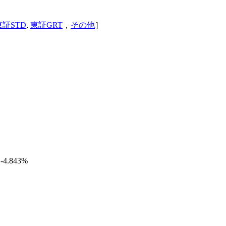
東証STD
,
東証GRT
，
その他
］
 -4.843%