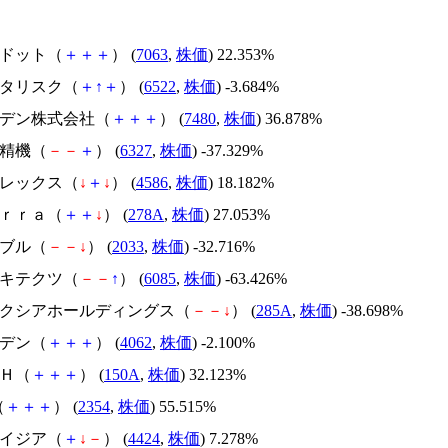
エードット（
＋
＋
＋
） (
7063
,
株価
) 22.353%
アスタリスク（
＋
↑
＋
） (
6522
,
株価
) -3.684%
スズデン株式会社（
＋
＋
＋
） (
7480
,
株価
) 36.878%
北川精機（
－
－
＋
） (
6327
,
株価
) -37.329%
メドレックス（
↓
＋
↓
） (
4586
,
株価
) 18.182%
Ｔｅｒｒａ（
＋
＋
↓
） (
278A
,
株価
) 27.053%
韓国ブル（
－
－
↓
） (
2033
,
株価
) -32.716%
アーキテクツ（
－
－
↑
） (
6085
,
株価
) -63.426%
キオクシアホールディングス（
－
－
↓
） (
285A
,
株価
) -38.698%
イビデン（
＋
＋
＋
） (
4062
,
株価
) -2.100%
ＳＨ（
＋
＋
＋
） (
150A
,
株価
) 32.123%
（
＋
＋
＋
） (
2354
,
株価
) 55.515%
アメイジア（
＋
↓
－
） (
4424
,
株価
) 7.278%