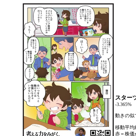
スター
-3.365%
動きの似
移動平均
赤＝株価