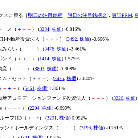
クスに戻る［
明日の注目銘柄
，
明日の注目銘柄２
，
東証PRM
,
ャース（
＋
－
－
） (
3284
,
株価
) -0.816%
ARTH不動産投資法人（
－
－
－
） (
3492
,
株価
) -3.606%
法人みらい（
－
－
－
） (
3476
,
株価
) -3.461%
ボンド（
＋
＋
－
） (
1414
,
株価
) 1.575%
動産（
－
－
－
） (
8803
,
株価
) -1.908%
ドコムアセット（
＋
＋
－
） (
3475
,
株価
) 2.640%
（
－
＋
－
） (
5461
,
株価
) 1.861%
不動産アコモデーションファンド投資法人（
－
－
－
） (
3226
,
株価
)
店（
－
－
－
） (
2294
,
株価
) -0.699%
グループHD（
＋
－
↑
） (
3291
,
株価
) 0.992%
ットランドホールディングス（
－
－
－
） (
3196
,
株価
) -0.751%
↑
－
－
） (
2301
,
株価
) -1.051%