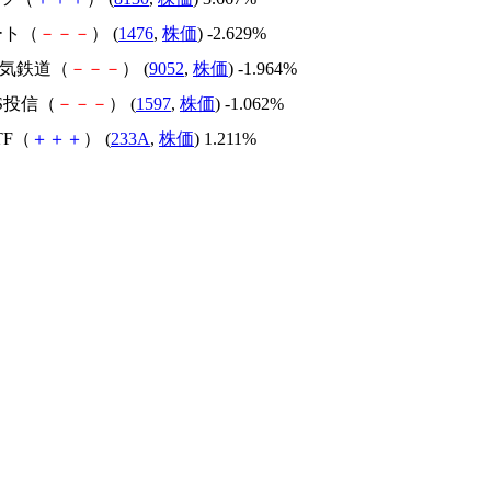
リート（
－
－
－
） (
1476
,
株価
) -2.629%
電気鉄道（
－
－
－
） (
9052
,
株価
) -1.964%
IS投信（
－
－
－
） (
1597
,
株価
) -1.062%
ETF（
＋
＋
＋
） (
233A
,
株価
) 1.211%