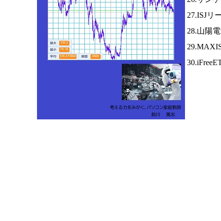
27.ISJ
28.山陽
29.MAX
30.iFree