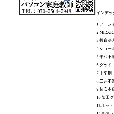
インデッ
1.フージ
2.MIR
3.投資
4.ショー
5.平和不
6.グッ
7.中部鋼
8.三井
9.柿安本
10.飯田
11.ホ
12.学情（