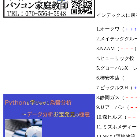
インデックスに戻
1.オークワ（
＋
＋
↑
2.メイテックグ
3.NZAM（
－
－
－
）
4.ヒューリック投
5.グローバルX レ
6.柿安本店（
－
－
7.ピックルスH（
8.静岡ガス（
－
－
9.Ｕアーバン（
－
10.森ヒルズ（
－
－
11.ミズホメディ
12.NEXT運輸物流