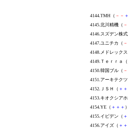
4144.TMH（
－
－
4145.北川精機（
－
4146.スズデン株
4147.ユニチカ（
－
4148.メドレック
4149.Ｔｅｒｒａ（
4150.韓国ブル（
－
4151.アーキテク
4152.ＪＳＨ（
＋
＋
4153.キオクシ
4154.YE（
＋
＋
＋
）
4155.イビデン（
＋
4156.アイズ（
＋
＋