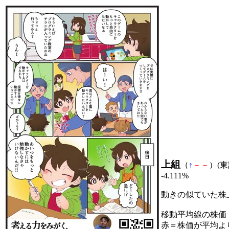
上組
（
↑
－
－
）(東証
-4.111%
動きの似ていた株
移動平均線の株価
赤＝株価が平均よ