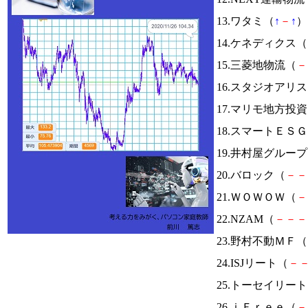
13.ワタミ（
↑
－
↑
） 
14.ケネディクス（
15.三菱地物流（
－
16.スタジオアリ
17.マリモ地方投
18.スマートＥＳ
19.井村屋グルー
20.バロック（
－
－
21.ＷＯＷＯＷ（
－
22.NZAM（
－
－
－
23.野村不動ＭＦ（
24.ISJリート（
－
25.トーセイリー
26.ｉＦｒｅｅ（
－