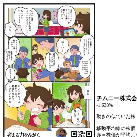
チムニー株式会
-1.638%
動きの似ていた株
移動平均線の株価
赤＝株価が平均よ