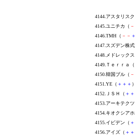
4144.アスタリス
4145.ユニチカ（
－
4146.TMH（
－
－
4147.スズデン株
4148.メドレック
4149.Ｔｅｒｒａ（
4150.韓国ブル（
－
4151.YE（
＋
＋
＋
）
4152.ＪＳＨ（
＋
＋
4153.アーキテク
4154.キオクシ
4155.イビデン（
＋
4156.アイズ（
＋
＋