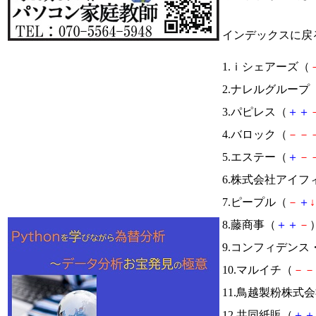
インデックスに戻
1.ｉシェアーズ（
2.ナレルグループ
3.パピレス（
＋
＋
4.バロック（
－
－
5.エステー（
＋
－
6.株式会社アイフ
7.ピープル（
－
＋
↓
8.藤商事（
＋
＋
－
）
9.コンフィデン
10.マルイチ（
－
－
11.鳥越製粉株式
12.共同紙販（
＋
＋