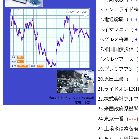
13.テンアライド
14.電通総研（
＋
＋
15.イマジニア（
＋
16.グルメ杵屋（
＋
17.米国国債投信
18.ベルグアース（
19.プレミアアン（
20.原田工業（
－
↓
↓
21.ライドオンEX
22.株式会社アル
23.米国政府系
24.東京一番（
↓
↓
↓
）
25.上場米債為替
26.あんしん保証