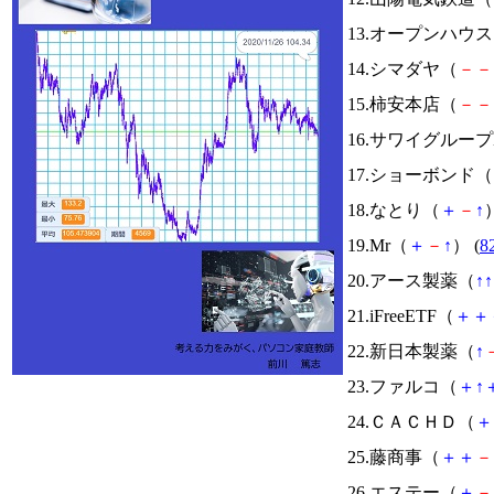
13.オープンハウ
14.シマダヤ（
－
－
15.柿安本店（
－
－
16.サワイグループ
17.ショーボンド（
18.なとり（
＋
－
↑
）
19.Mr（
＋
－
↑
） (
8
20.アース製薬（
↑
↑
21.iFreeETF（
＋
＋
22.新日本製薬（
↑
23.ファルコ（
＋
↑
24.ＣＡＣＨＤ（
＋
25.藤商事（
＋
＋
－
26.エステー（
＋
－