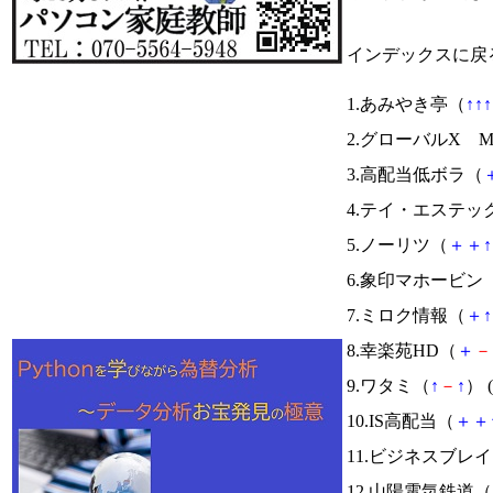
インデックスに戻
1.あみやき亭（
↑
↑
↑
2.グローバルX Mor
3.高配当低ボラ（
4.テイ・エステッ
5.ノーリツ（
＋
＋
↑
6.象印マホービン
7.ミロク情報（
＋
↑
8.幸楽苑HD（
＋
－
9.ワタミ（
↑
－
↑
） (
10.IS高配当（
＋
＋
11.ビジネスブレ
12.山陽電気鉄道（