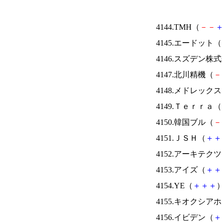
4144.TMH（
－
－
4145.エードット（
4146.スズデン株
4147.北川精機（
－
4148.メドレック
4149.Ｔｅｒｒａ（
4150.韓国ブル（
－
4151.ＪＳＨ（
＋
＋
4152.アーキテク
4153.アイズ（
＋
＋
4154.YE（
＋
＋
＋
）
4155.キオクシ
4156.イビデン（
＋