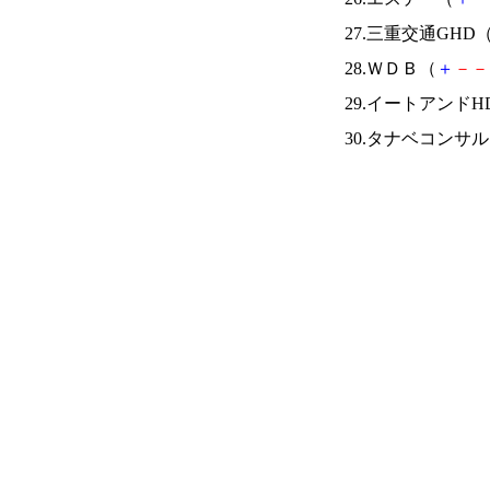
27.三重交通GHD
28.ＷＤＢ（
＋
－
－
29.イートアンドH
30.タナベコンサ