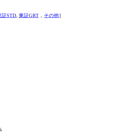
東証STD
,
東証GRT
，
その他
］
%