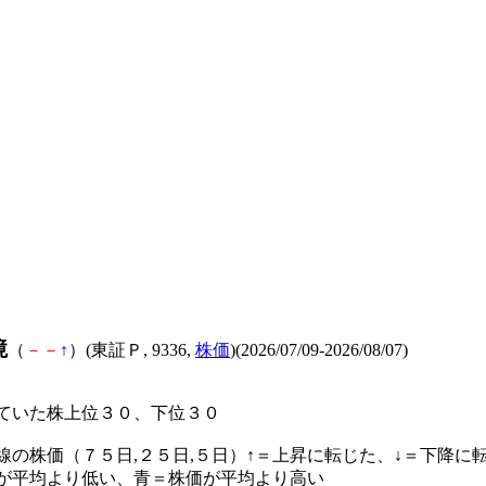
境
（
－
－
↑
）(東証Ｐ, 9336,
株価
)(2026/07/09-2026/08/07)
ていた株上位３０、下位３０
線の株価（７５日,２５日,５日）↑＝上昇に転じた、↓＝下降に
が平均より低い、青＝株価が平均より高い