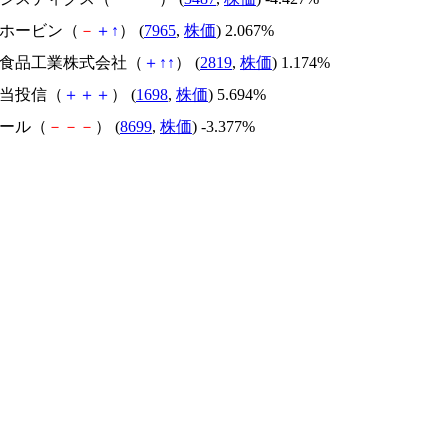
マホービン（
－
＋
↑
） (
7965
,
株価
) 2.067%
バラ食品工業株式会社（
＋
↑
↑
） (
2819
,
株価
) 1.174%
配当投信（
＋
＋
＋
） (
1698
,
株価
) 5.694%
ホール（
－
－
－
） (
8699
,
株価
) -3.377%