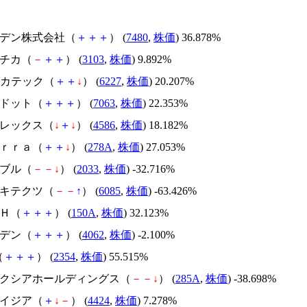
スズデン株式会社（
＋
＋
＋
） (
7480
,
株価
) 36.878%
ユニチカ（
－
＋
＋
） (
3103
,
株価
) 9.892%
Iメカテック（
＋
＋
↓
） (
6227
,
株価
) 20.207%
エードット（
＋
＋
＋
） (
7063
,
株価
) 22.353%
メドレックス（
↓
＋
↓
） (
4586
,
株価
) 18.182%
Ｔｅｒｒａ（
＋
＋
↓
） (
278A
,
株価
) 27.053%
韓国ブル（
－
－
↓
） (
2033
,
株価
) -32.716%
アーキテクツ（
－
－
↑
） (
6085
,
株価
) -63.426%
ＳＨ（
＋
＋
＋
） (
150A
,
株価
) 32.123%
イビデン（
＋
＋
＋
） (
4062
,
株価
) -2.100%
（
＋
＋
＋
） (
2354
,
株価
) 55.515%
キオクシアホールディングス（
－
－
↓
） (
285A
,
株価
) -38.698%
アメイジア（
＋
↓
－
） (
4424
,
株価
) 7.278%