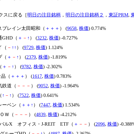
クスに戻る［
明日の注目銘柄
，
明日の注目銘柄２
，
東証PRM
,
ネスブレイン太田昭和（
＋
＋
＋
） (
9658
,
株価
) 0.774%
通GHD（
＋
－
↑
） (
3232
,
株価
) -0.727%
イ（
－
↑
↑
） (
9729
,
株価
) 1.124%
プ（
＋
－
↑
） (
2379
,
株価
) -1.819%
（
＋
－
↑
） (
9782
,
株価
) -2.302%
T食品（
＋
＋
＋
） (
1617
,
株価
) 0.783%
気鉄道（
－
－
－
） (
9052
,
株価
) -1.964%
（
↑
－
↑
） (
7522
,
株価
) 0.641%
イレーベン（
＋
＋
↑
） (
7447
,
株価
) 1.534%
ＷＯＷ（
－
－
－
） (
4839
,
株価
) -4.212%
ーバルX オフィス・J-REIT ETF（
＋
－
－
） (
2096
,
株価
) -0.388
イグループHD（
－
－
↑
） (
4887
,
株価
) -2.367%