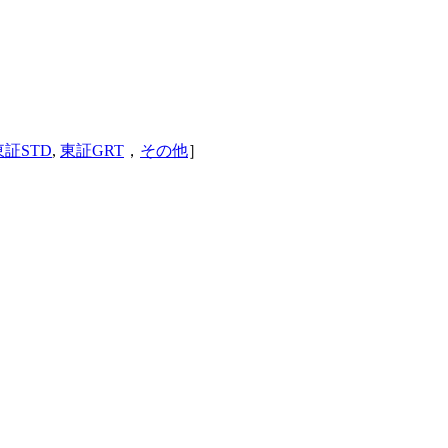
東証STD
,
東証GRT
，
その他
］