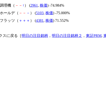
日本調理機（
－
－
↑
） (
2961
,
株価
) -74.984%
昭和ホールデ（
－
－
－
） (
5103
,
株価
) -75.000%
ビーフラッツ（
＋
＋
＋
） (
4381
,
株価
) 71.552%
クスに戻る［
明日の注目銘柄
，
明日の注目銘柄２
，
東証PRM
,