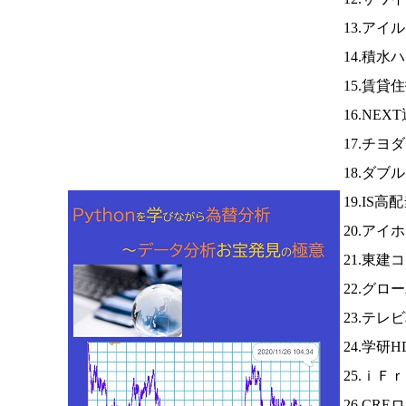
13.アイ
14.積水
15.賃貸
16.NE
17.チヨ
18.ダ
19.IS高
20.アイ
21.東建
22.グロ
23.テレ
24.学研H
25.ｉＦ
26.CR