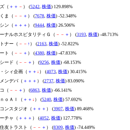
イズ（
＋
＋
－
） (
5242
,
株価
) 129.898%
かさくま（
－
－
＋
） (
7678
,
株価
) -52.348%
トーシン（
＋
＋
＋
） (
9444
,
株価
) 26.506%
エターナルホスピタリティＧ（
－
－
＋
） (
3193
,
株価
) -48.713%
アルトナー（
－
－
↑
） (
2163
,
株価
) -52.822%
Ｍマート（
－
－
＋
） (
4380
,
株価
) -47.833%
サクシード（
－
－
＋
） (
9256
,
株価
) -68.153%
ジィ・シィ企画（
＋
＋
↓
） (
4073
,
株価
) 30.415%
トーメンデバ（
＋
＋
＋
） (
2737
,
株価
) 83.090%
レコ（
－
－
＋
） (
6863
,
株価
) -66.141%
ｍｏｎｏＡＩ（
＋
＋
↓
） (
5240
,
株価
) 57.692%
シリコンスタジオ（
＋
＋
＋
） (
3907
,
株価
) 89.468%
フィーチャ（
＋
＋
＋
） (
4052
,
株価
) 127.778%
三井住友トラスト（
－
－
＋
） (
8309
,
株価
) -74.449%