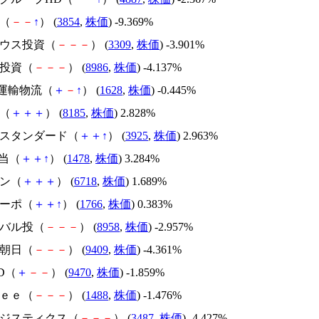
ル（
－
－
↑
） (
3854
,
株価
) -9.369%
ハウス投資（
－
－
－
） (
3309
,
株価
) -3.901%
住投資（
－
－
－
） (
8986
,
株価
) -4.137%
XT運輸物流（
＋
－
↑
） (
1628
,
株価
) -0.445%
ダ（
＋
＋
＋
） (
8185
,
株価
) 2.828%
ブルスタンダード（
＋
＋
↑
） (
3925
,
株価
) 2.963%
配当（
＋
＋
↑
） (
1478
,
株価
) 3.284%
ホン（
＋
＋
＋
） (
6718
,
株価
) 1.689%
コーポ（
＋
＋
↑
） (
1766
,
株価
) 0.383%
ーバル投（
－
－
－
） (
8958
,
株価
) -2.957%
ビ朝日（
－
－
－
） (
9409
,
株価
) -4.361%
D（
＋
－
－
） (
9470
,
株価
) -1.859%
ｒｅｅ（
－
－
－
） (
1488
,
株価
) -1.476%
Eロジスティクス（
－
－
－
） (
3487
,
株価
) -4.427%