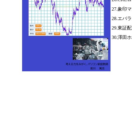
27.象印
28.エ
29.東証
30.澤田