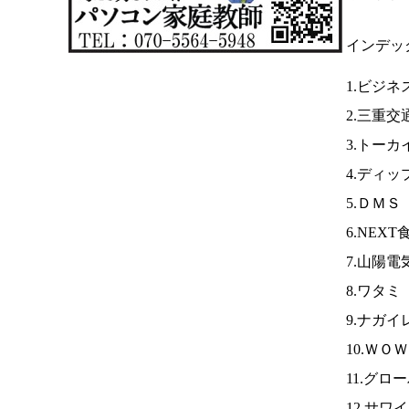
インデッ
1.ビジ
2.三重交
3.トーカ
4.ディッ
5.ＤＭＳ
6.NEX
7.山陽電
8.ワタミ
9.ナガ
10.ＷＯ
11.グロ
12.サワ