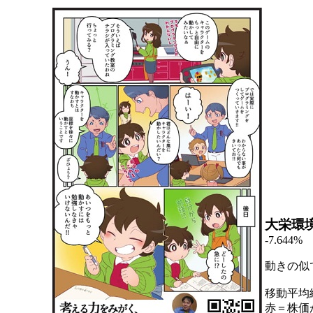
大栄環
-7.644%
動きの似
移動平均
赤＝株価