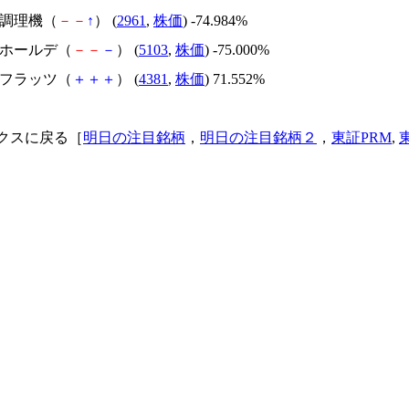
日本調理機（
－
－
↑
） (
2961
,
株価
) -74.984%
昭和ホールデ（
－
－
－
） (
5103
,
株価
) -75.000%
ビーフラッツ（
＋
＋
＋
） (
4381
,
株価
) 71.552%
クスに戻る［
明日の注目銘柄
，
明日の注目銘柄２
，
東証PRM
,