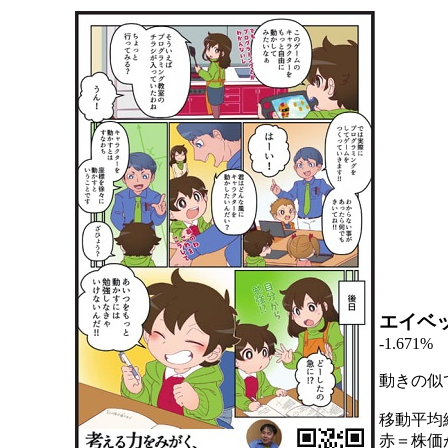
エイベ
-1.671%
動きの似
移動平均
赤＝株価