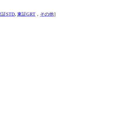
東証STD
,
東証GRT
，
その他
］