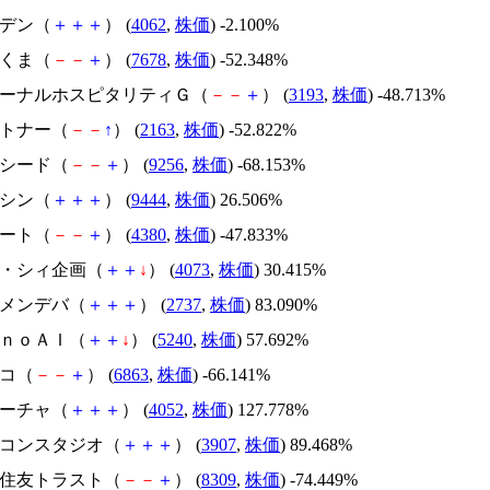
イビデン（
＋
＋
＋
） (
4062
,
株価
) -2.100%
かさくま（
－
－
＋
） (
7678
,
株価
) -52.348%
エターナルホスピタリティＧ（
－
－
＋
） (
3193
,
株価
) -48.713%
アルトナー（
－
－
↑
） (
2163
,
株価
) -52.822%
サクシード（
－
－
＋
） (
9256
,
株価
) -68.153%
トーシン（
＋
＋
＋
） (
9444
,
株価
) 26.506%
Ｍマート（
－
－
＋
） (
4380
,
株価
) -47.833%
ジィ・シィ企画（
＋
＋
↓
） (
4073
,
株価
) 30.415%
トーメンデバ（
＋
＋
＋
） (
2737
,
株価
) 83.090%
ｍｏｎｏＡＩ（
＋
＋
↓
） (
5240
,
株価
) 57.692%
レコ（
－
－
＋
） (
6863
,
株価
) -66.141%
フィーチャ（
＋
＋
＋
） (
4052
,
株価
) 127.778%
シリコンスタジオ（
＋
＋
＋
） (
3907
,
株価
) 89.468%
三井住友トラスト（
－
－
＋
） (
8309
,
株価
) -74.449%