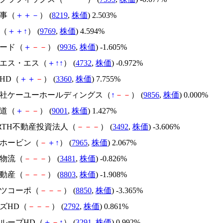
商事（
＋
＋
－
） (
8219
,
株価
) 2.503%
社（
＋
＋
↑
） (
9769
,
株価
) 4.594%
フード（
＋
－
－
） (
9936
,
株価
) -1.605%
・エス・エス（
＋
↑
↑
） (
4732
,
株価
) -0.972%
プHD（
＋
＋
－
） (
3360
,
株価
) 7.755%
式会社ケーユーホールディングス（
↑
－
－
） (
9856
,
株価
) 0.000%
鉄道（
＋
－
－
） (
9001
,
株価
) 1.427%
RARTH不動産投資法人（
－
－
－
） (
3492
,
株価
) -3.606%
マホービン（
－
＋
↑
） (
7965
,
株価
) 2.067%
地物流（
－
－
－
） (
3481
,
株価
) -0.826%
不動産（
－
－
－
） (
8803
,
株価
) -1.908%
ーツコーポ（
－
－
－
） (
8850
,
株価
) -3.365%
ーズHD（
－
－
－
） (
2792
,
株価
) 0.861%
グループHD（
＋
－
↑
） (
3291
,
株価
) 0.992%