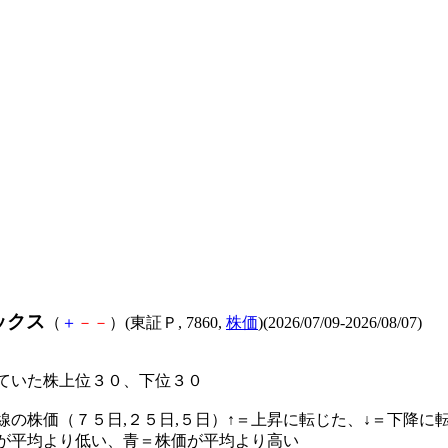
ックス
（
＋
－
－
）(東証Ｐ, 7860,
株価
)(2026/07/09-2026/08/07)
ていた株上位３０、下位３０
線の株価（７５日,２５日,５日）↑＝上昇に転じた、↓＝下降に
が平均より低い、青＝株価が平均より高い