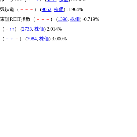
電気鉄道（
－
－
－
） (
9052
,
株価
) -1.964%
AM東証REIT指数（
－
－
－
） (
1398
,
株価
) -0.719%
た（
－
↑
↑
） (
2733
,
株価
) 2.014%
ヨ（
＋
＋
－
） (
7984
,
株価
) 3.000%