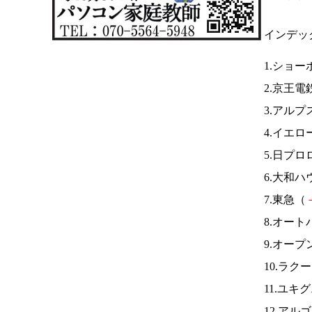
インデッ
1.ショー
2.京王電
3.アルプ
4.イエ
5.日プロ
6.大和ハ
7.東急（
8.オー
9.オー
10.ラク
11.ユ
12.ア