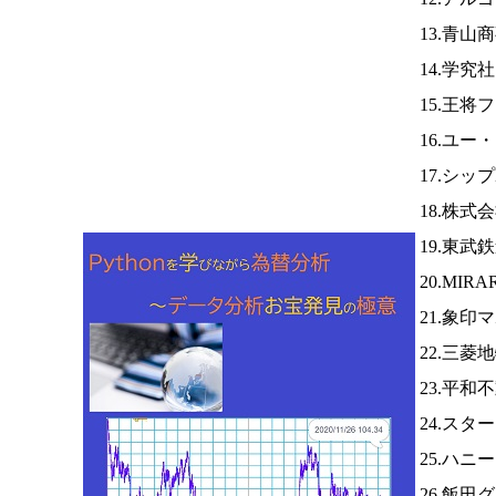
13.青山
14.学究
15.王将
16.ユー
17.シッ
18.株
19.東武
20.MI
21.象印
22.三菱
23.平和
24.スタ
25.ハニ
26.飯田