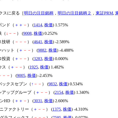
クスに戻る［
明日の注目銘柄
，
明日の注目銘柄２
，
東証PRM
,
ボンド（
＋
＋
－
） (
1414
,
株価
) 1.575%
鉄（
↓
－
－
） (
9008
,
株価
) 0.252%
ス技研（
－
－
－
） (
4641
,
株価
) -2.589%
ローハット（
＋
－
－
） (
9882
,
株価
) -4.488%
ロ投資（
＋
－
－
） (
3283
,
株価
) 0.000%
ウス（
＋
－
－
） (
1925
,
株価
) 1.482%
－
－
－
） (
9005
,
株価
) -2.453%
トバックスセブン（
↑
－
－
） (
9832
,
株価
) 0.534%
プンアップグループ（
＋
－
－
） (
2154
,
株価
) 1.340%
ーンHD（
＋
＋
－
） (
3031
,
株価
) 2.606%
キグニファクトリー（
＋
－
－
） (
1375
,
株価
) -4.310%
ルゴグラフィックス（
－
－
－
） (
7595
,
株価
) -0.077%