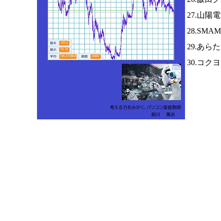
27.山陽
28.SM
29.あら
30.コク