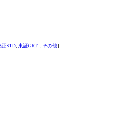
東証STD
,
東証GRT
，
その他
］