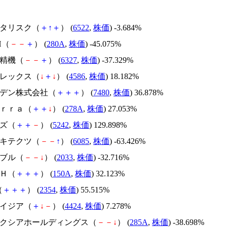
アスタリスク（
＋
↑
＋
） (
6522
,
株価
) -3.684%
H（
－
－
＋
） (
280A
,
株価
) -45.075%
北川精機（
－
－
＋
） (
6327
,
株価
) -37.329%
メドレックス（
↓
＋
↓
） (
4586
,
株価
) 18.182%
スズデン株式会社（
＋
＋
＋
） (
7480
,
株価
) 36.878%
Ｔｅｒｒａ（
＋
＋
↓
） (
278A
,
株価
) 27.053%
イズ（
＋
＋
－
） (
5242
,
株価
) 129.898%
アーキテクツ（
－
－
↑
） (
6085
,
株価
) -63.426%
韓国ブル（
－
－
↓
） (
2033
,
株価
) -32.716%
ＳＨ（
＋
＋
＋
） (
150A
,
株価
) 32.123%
（
＋
＋
＋
） (
2354
,
株価
) 55.515%
アメイジア（
＋
↓
－
） (
4424
,
株価
) 7.278%
キオクシアホールディングス（
－
－
↓
） (
285A
,
株価
) -38.698%