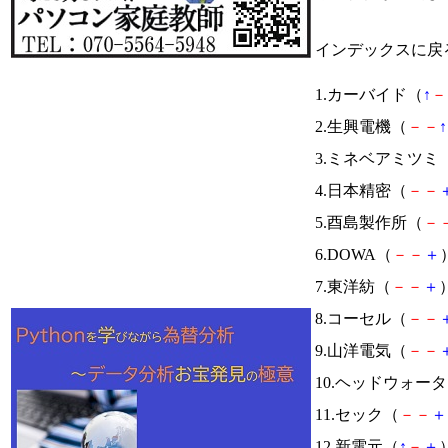
インデックスに戻
1.カーバイド（
↑
－
2.生興電機（
－
－
↑
3.ミネベアミツミ
4.日本精密（
－
－
5.酉島製作所（
－
6.DOWA（
－
－
＋
7.東洋紡（
－
－
＋
）
8.コーセル（
－
－
9.山洋電気（
－
－
10.ヘッドウォー
11.セック（
－
－
＋
12.新電元（
↑
－
＋
）