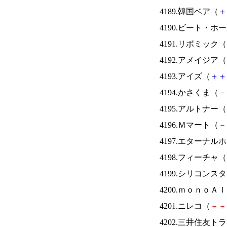
4189.韓国ベア（
＋
4190.ビート・
4191.リボミック（
4192.アメイジア（
4193.アイズ（
＋
＋
4194.かさくま（
－
4195.アルトナー（
4196.Ｍマート（
－
4197.エターナ
4198.フィーチャ（
4199.シリコンス
4200.ｍｏｎｏＡ
4201.ニレコ（
－
－
4202.三井住友ト