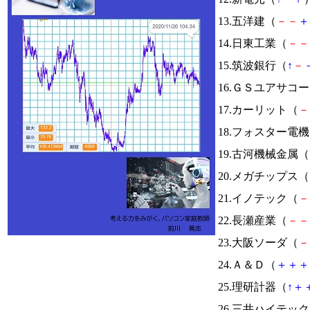
13.五洋建（
－
－
＋
14.日東工業（
－
－
15.筑波銀行（
↑
－
16.ＧＳユアサコ
17.カーリット（
－
18.フォスター電
19.古河機械金属（
20.メガチップス（
21.イノテック（
－
22.長瀬産業（
－
－
23.大阪ソーダ（
－
24.Ａ＆Ｄ（
＋
＋
＋
25.理研計器（
↑
＋
26.三井ハイテッ