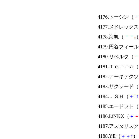
4176.トーシン（
－
4177.メドレック
4178.海帆（
－
－
↓
）
4179.円谷フィー
4180.リベルタ（
－
4181.Ｔｅｒｒａ（
4182.アーキテク
4183.サクシード（
4184.ＪＳＨ（
＋
↑
↑
4185.エードット（
4186.LiNKX（
＋
4187.アスタリス
4188.YE（
＋
＋
↑
） 