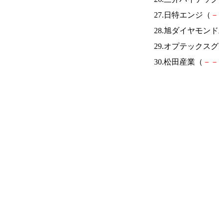
27.日特エンジ（
－
28.旭ダイヤモン
29.オプテックス
30.松田産業（
－
－