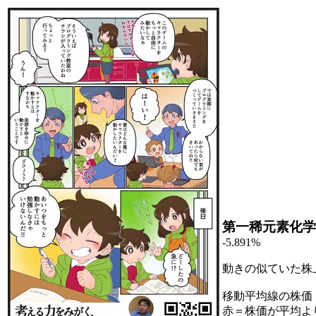
第一稀元素化学
-5.891%
動きの似ていた株
移動平均線の株価
赤＝株価が平均よ