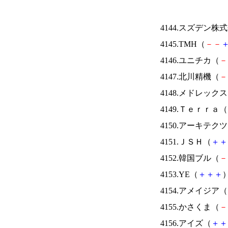
4144.スズデン株
4145.TMH（
－
－
4146.ユニチカ（
－
4147.北川精機（
－
4148.メドレック
4149.Ｔｅｒｒａ（
4150.アーキテク
4151.ＪＳＨ（
＋
＋
4152.韓国ブル（
－
4153.YE（
＋
＋
＋
）
4154.アメイジア（
4155.かさくま（
－
4156.アイズ（
＋
＋