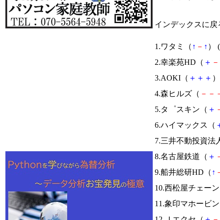
インデックスに戻
1.ワタミ（
↑
－
↑
） (
2.幸楽苑HD（
＋
－
3.AOKI（
＋
＋
＋
）
4.森ヒルズ（
－
－
5.タ゜スキン（
＋
6.ハイマックス（
7.三井不動投資法
8.名古屋鉄道（
＋
9.船井総研HD（
↑
10.西松屋チェー
11.象印マホービ
12.Ｊエクセ（
＋
－