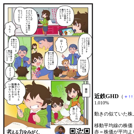
近鉄GHD
（
＋
↑
↑
1.010%
動きの似ていた株
移動平均線の株価
赤＝株価が平均よ