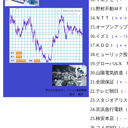
13.野村不動ＭＦ（
14.ＮＴＴ（
＋
＋
＋
15.オープンアッ
16.イズミ（
＋
－
↑
）
17.ＫＤＤＩ（
＋
＋
18.ヒューリック
19.グローバルX Mo
20.山陽電気鉄道（
21.全国保証（
＋
－
22.テレビ朝日（
－
23.スタジオアリ
24.京浜急行電鉄（
25.柿安本店（
－
－
26.コメダHD（
－