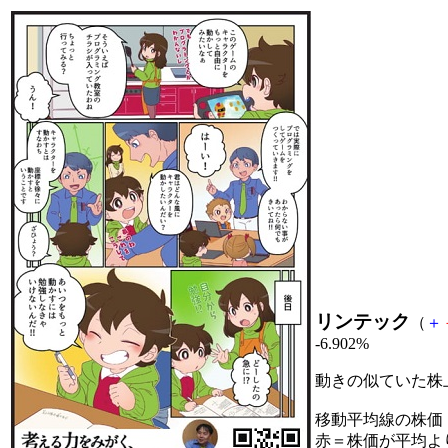
リンテック
（
＋
-6.902%
動きの似ていた株
移動平均線の株価
赤＝株価が平均よ