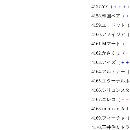
4157.YE（
＋
＋
＋
）
4158.韓国ベア（
＋
4159.エードット（
4160.アメイジア（
4161.Ｍマート（
－
4162.かさくま（
－
4163.アイズ（
＋
＋
4164.アルトナー（
4165.エターナ
4166.シリコンス
4167.ニレコ（
－
－
4168.ｍｏｎｏＡ
4169.フィーチャ（
4170.三井住友ト