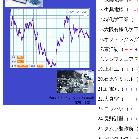
13.生興電機（
－
↓
↓
14.堺化学工業（
－
15.大阪有機化学
16.オプテックス
17.東洋紡（
－
－
＋
18.シンフォニア
19.上村工（
↓
↓
↓
） (
20.石原ケミカル（
21.新電元（
＋
＋
＋
22.大真空（
－
－
＋
23.ニッパツ（
＋
－
24.長野計器（
＋
＋
25.タムラ製作所（
26.デジタルグリ