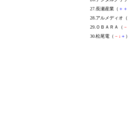
27.長瀬産業（
＋
＋
28.アルメディオ（
29.ＯＢＡＲＡ（
－
30.松尾電（
－
↓
＋
）