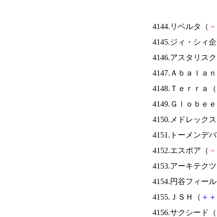
4144.リベルタ（
－
4145.ジィ・シィ
4146.アスタリス
4147.Ａｂａｌａ
4148.Ｔｅｒｒａ（
4149.Ｇｌｏｂｅ
4150.メドレック
4151.トーメンデ
4152.エスポア（
－
4153.アーキテク
4154.円谷フィー
4155.ＪＳＨ（
＋
＋
4156.サクシード（