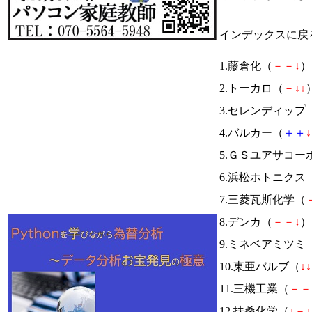
インデックスに戻
1.藤倉化（
－
－
↓
） 
2.トーカロ（
－
↓
↓
）
3.セレンディップ
4.バルカー（
＋
＋
↓
5.ＧＳユアサコー
6.浜松ホトニクス
7.三菱瓦斯化学（
8.デンカ（
－
－
↓
） 
9.ミネベアミツミ
10.東亜バルブ（
↓
↓
11.三機工業（
－
－
12.扶桑化学（
↓
－
↓