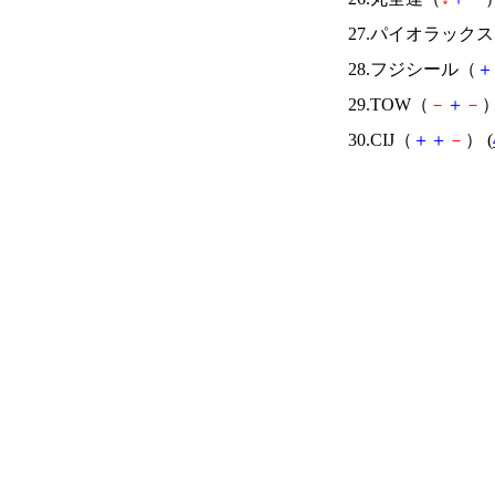
27.パイオラック
28.フジシール（
＋
29.TOW（
－
＋
－
）
30.CIJ（
＋
＋
－
） (