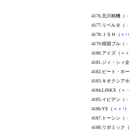
4176.北川精機（
－
4177.リベルタ（
－
4178.ＪＳＨ（
＋
↑
↑
4179.韓国ブル（
－
4180.アイズ（
＋
＋
4181.ジィ・シィ
4182.ビート・
4183.キオクシ
4184.LiNKX（
＋
4185.イビデン（
－
4186.YE（
＋
＋
↑
） 
4187.トーシン（
－
4188.リボミック（