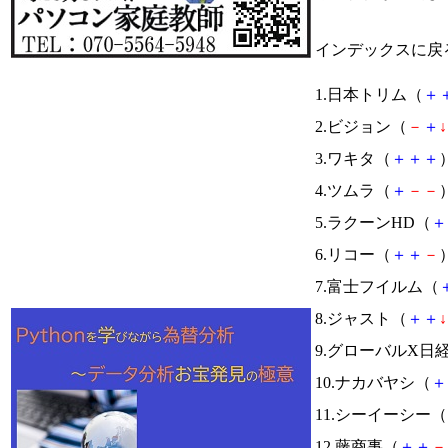
インデックスに戻
1.日本トリム（
＋
2.ビジョン（
－
＋
↓
3.ワキタ（
＋
＋
＋
）
4.ツムラ（
＋
－
－
）
5.ラクーンHD（
＋
6.リコー（
＋
＋
－
）
7.富士フイルム（
8.ジャスト（
＋
＋
↓
9.グローバルX日
10.ナカバヤシ（
＋
11.シーイーシー（
12.藤商事（
＋
＋
－