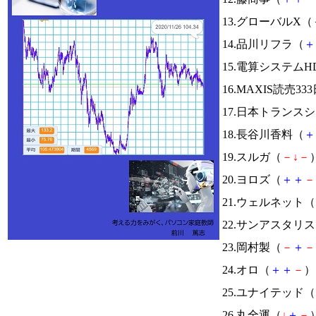
13.グローバルX（
14.品川リフラ（
＋
15.電算システムH
16.MAXIS読売
17.日本トランス
18.長谷川香料（
＋
19.スルガ（
－
↓
－
）
20.ヨロズ（
＋
＋
－
21.ウェルネット（
22.サンアスタリ
23.岡村製（
－
＋
－
24.オロ（
＋
＋
－
） 
25.ユナイテッド（
26.丸全運（
↓
＋
－
）