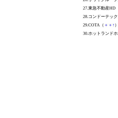
27.東急不動産HD
28.コンドーテッ
29.COTA（
＋
＋
↑
）
30.ホットランド