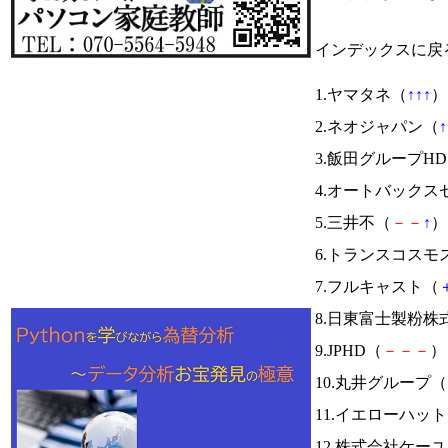
インデックスに戻
1.ヤマタネ（
↑
↑
↑
） 
2.ネオジャパン（
↑
3.飯田グループH
4.オートバックス
5.三井不（
－
－
↑
） 
6.トランスコスモ
7.フルキャスト（
8.日東富士製粉株
9.JPHD（
－
－
－
） 
10.丸井グループ（
11.イエローハッ
12.株式会社ケー