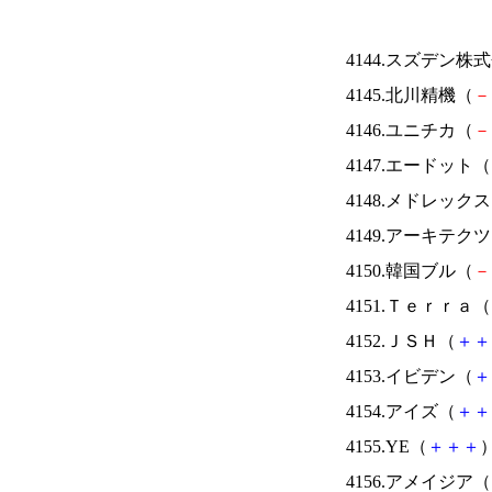
4144.スズデン株
4145.北川精機（
－
4146.ユニチカ（
－
4147.エードット（
4148.メドレック
4149.アーキテク
4150.韓国ブル（
－
4151.Ｔｅｒｒａ（
4152.ＪＳＨ（
＋
＋
4153.イビデン（
＋
4154.アイズ（
＋
＋
4155.YE（
＋
＋
＋
）
4156.アメイジア（