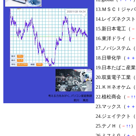
13.ＭＳＣＩジ
14.レイズネクス
15.新日本電工（
－
16.東洋ドライ（
－
17.ノバシステム（
18.日華化学（
＋
＋
19.日本たばこ産
20.双葉電子工業（
21.ＫＨネオケム（
22.植松商会（
－
↑
↑
23.マックス（
＋
＋
24.ジェイテクト（
25.テノＨ（
－
↑
↑
） 
26.ミスミＧ（
＋
－