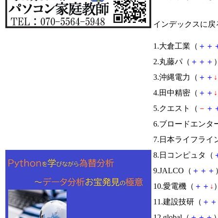
インデックスに戻
1.大倉工業（
＋
＋
2.丸藤パ（
＋
＋
＋
）
3.沖縄電力（
＋
＋
↓
4.田中精密（
＋
＋
↓
5.クエスト（
－
＋
6.ブロードエンタ
7.日本ライフライ
8.日コンピュタ（
9.JALCO（
＋
＋
＋
10.愛電機（
＋
＋
↓
）
11.建設技研（
＋
＋
12.global（
＋
＋
＋
）