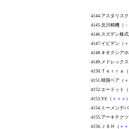
4144.アスタリス
4145.北川精機（
－
4146.スズデン株
4147.イビデン（
＋
4148.キオクシ
4149.メドレック
4150.Ｔｅｒｒａ（
4151.韓国ベア（
＋
4152.エードット（
4153.YE（
＋
＋
＋
）
4154.トーメンデ
4155.アーキテク
4156.ＪＳＨ（
＋
＋