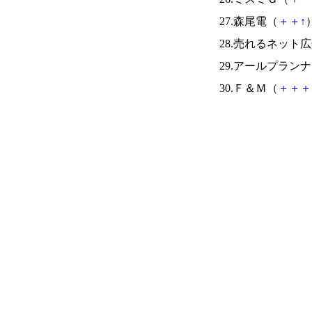
27.森尾電（
＋
＋
↑
）
28.売れるネット
29.アールプラン
30.Ｆ＆Ｍ（
＋
＋
＋