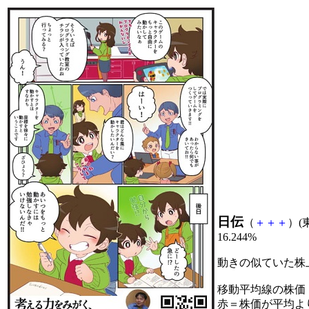
日伝
（
＋
＋
＋
）(東
16.244%
動きの似ていた株
移動平均線の株価
赤＝株価が平均よ