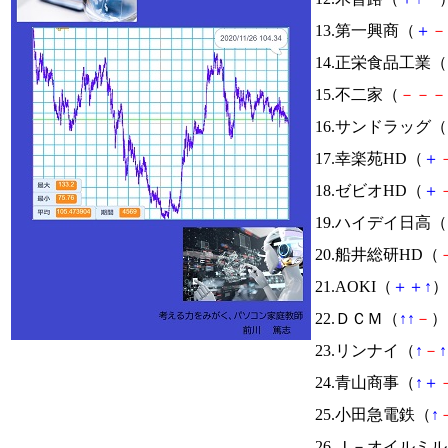
13.第一興商（
＋
－
14.正栄食品工業（
15.不二家（
－
－
－
16.サンドラッグ（
17.幸楽苑HD（
＋
18.ゼビオHD（
＋
19.ハイデイ日高（
20.船井総研HD（
21.AOKI（
＋
＋
↑
）
22.ＤＣＭ（
↑
↑
－
） 
23.リンナイ（
↑
－
↑
24.青山商事（
↑
＋
25.小田急電鉄（
↑
26.Ｊ－オイルミ