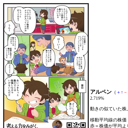
アルペン
（
＋
↑
－
2.719%
動きの似ていた株
移動平均線の株価
赤＝株価が平均よ