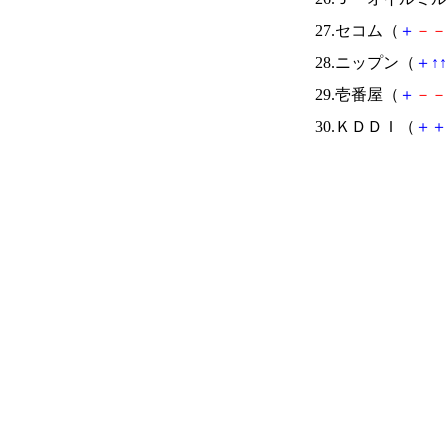
27.セコム（
＋
－
－
28.ニップン（
＋
↑
↑
29.壱番屋（
＋
－
－
30.ＫＤＤＩ（
＋
＋