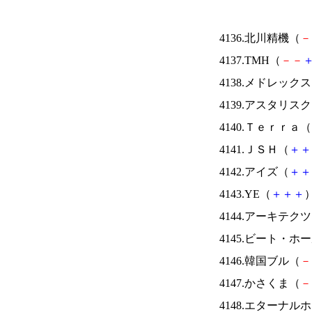
4136.北川精機（
－
4137.TMH（
－
－
4138.メドレック
4139.アスタリス
4140.Ｔｅｒｒａ（
4141.ＪＳＨ（
＋
＋
4142.アイズ（
＋
＋
4143.YE（
＋
＋
＋
）
4144.アーキテク
4145.ビート・
4146.韓国ブル（
－
4147.かさくま（
－
4148.エターナ