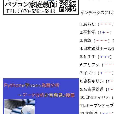
インデックスに戻
1.あらた（
－
－
－
）
2.平和堂（
↑
＋
－
） 
3.東急（
－
－
－
） (
4.日本管財ホール
5.ＮＴＴ（
＋
＋
↑
） 
6.アリアケ（
－
－
7.イズミ（
＋
－
－
）
8.協発キリン（
↑
－
9.名古屋鉄道（
↑
－
10.日清オイリオ（
11.オープンアッ
12.木曽路（
＋
↑
－
）