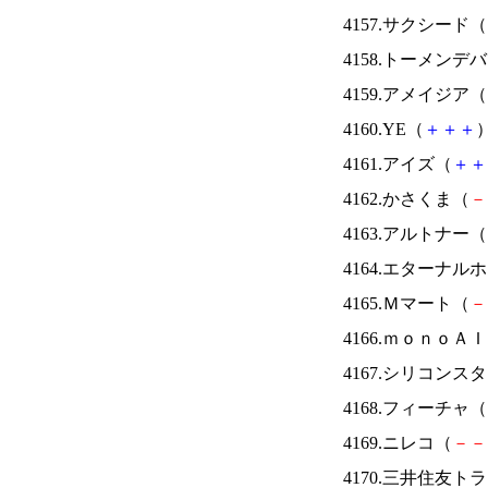
4157.サクシード（
4158.トーメンデ
4159.アメイジア（
4160.YE（
＋
＋
＋
）
4161.アイズ（
＋
＋
4162.かさくま（
－
4163.アルトナー（
4164.エターナ
4165.Ｍマート（
－
4166.ｍｏｎｏＡ
4167.シリコンス
4168.フィーチャ（
4169.ニレコ（
－
－
4170.三井住友ト