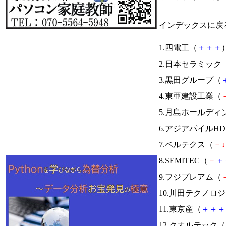
インデックスに戻
1.四電工（
＋
＋
＋
）
2.日本セラミック
3.黒田グループ（
4.東亜建設工業（
5.月島ホールディ
6.アジアパイルH
7.ベルテクス（
－
↓
8.SEMITEC（
－
＋
9.フジプレアム（
10.川田テクノロ
11.東京産（
＋
＋
＋
12.クオルテック（