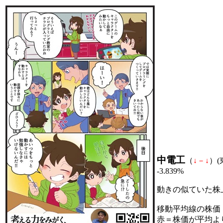
中電工
（
↓
－
↓
）(
-3.839%
動きの似ていた株
移動平均線の株価
赤＝株価が平均よ