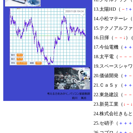
13.太陽HD（
－
↑
＋
14.小松マテーレ（
15.テクノアルフ
16.日揮（
－
－
↓
） (
17.今仙電機（
＋
＋
18.太平電（
－
－
－
19.スペースシ
20.価値開発（
＋
－
21.ＣａＳｙ（
＋
＋
22.東急建設（
－
－
23.新晃工業（
↓
－
↓
24.株式会社きも
25.セ硝子（
＋
＋
＋
26.コプロ（
＋
＋
－