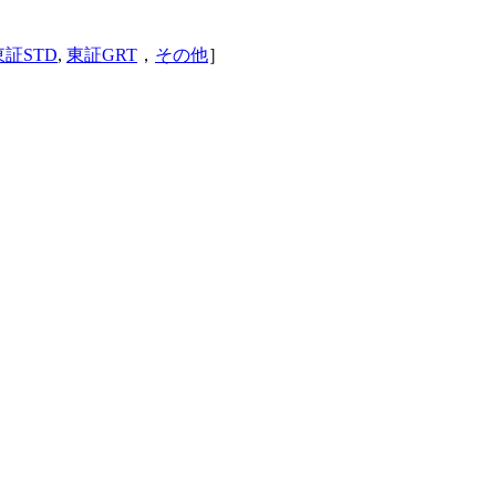
東証STD
,
東証GRT
，
その他
］