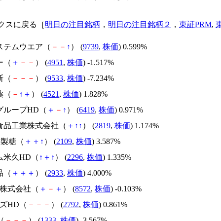
クスに戻る［
明日の注目銘柄
，
明日の注目銘柄２
，
東証PRM
,
システムウエア（
－
－
↑
） (
9739
,
株価
) 0.599%
ー（
＋
－
－
） (
4951
,
株価
) -1.517%
斯（
－
－
－
） (
9533
,
株価
) -7.234%
薬（
－
↑
＋
） (
4521
,
株価
) 1.828%
グループHD（
＋
－
↑
） (
6419
,
株価
) 0.971%
ラ食品工業株式会社（
＋
↑
↑
） (
2819
,
株価
) 1.174%
井製糖（
＋
＋
↑
） (
2109
,
株価
) 3.587%
ム米久HD（
↑
＋
↑
） (
2296
,
株価
) 1.335%
品（
＋
＋
＋
） (
2933
,
株価
) 4.000%
ム株式会社（
＋
－
＋
） (
8572
,
株価
) -0.103%
ーズHD（
－
－
－
） (
2792
,
株価
) 0.861%
s（
－
－
－
） (
1333
,
株価
) -3.567%