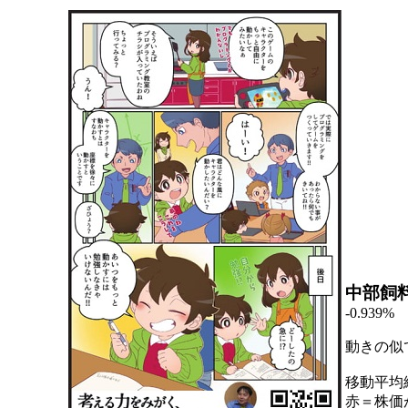
中部飼
-0.939%
動きの似
移動平均
赤＝株価