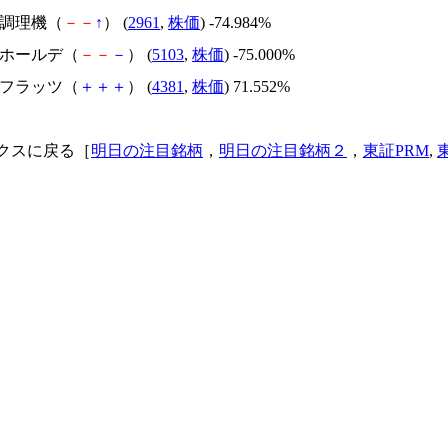
日本調理機（
－
－
↑
） (
2961
,
株価
) -74.984%
昭和ホールデ（
－
－
－
） (
5103
,
株価
) -75.000%
ビーフラッツ（
＋
＋
＋
） (
4381
,
株価
) 71.552%
クスに戻る［
明日の注目銘柄
，
明日の注目銘柄２
，
東証PRM
,