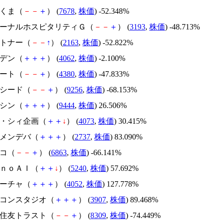
かさくま（
－
－
＋
） (
7678
,
株価
) -52.348%
エターナルホスピタリティＧ（
－
－
＋
） (
3193
,
株価
) -48.713%
アルトナー（
－
－
↑
） (
2163
,
株価
) -52.822%
イビデン（
＋
＋
＋
） (
4062
,
株価
) -2.100%
Ｍマート（
－
－
＋
） (
4380
,
株価
) -47.833%
サクシード（
－
－
＋
） (
9256
,
株価
) -68.153%
トーシン（
＋
＋
＋
） (
9444
,
株価
) 26.506%
ジィ・シィ企画（
＋
＋
↓
） (
4073
,
株価
) 30.415%
トーメンデバ（
＋
＋
＋
） (
2737
,
株価
) 83.090%
レコ（
－
－
＋
） (
6863
,
株価
) -66.141%
ｍｏｎｏＡＩ（
＋
＋
↓
） (
5240
,
株価
) 57.692%
フィーチャ（
＋
＋
＋
） (
4052
,
株価
) 127.778%
シリコンスタジオ（
＋
＋
＋
） (
3907
,
株価
) 89.468%
三井住友トラスト（
－
－
＋
） (
8309
,
株価
) -74.449%