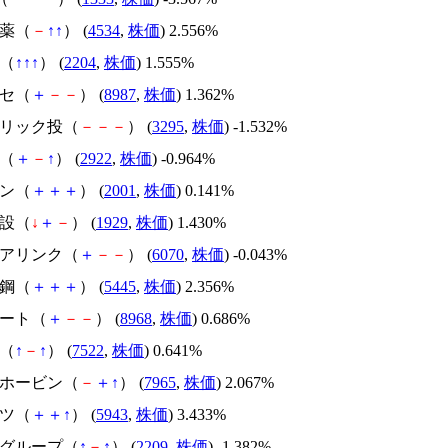
製薬（
－
↑
↑
） (
4534
,
株価
) 2.556%
屋（
↑
↑
↑
） (
2204
,
株価
) 1.555%
クセ（
＋
－
－
） (
8987
,
株価
) 1.362%
ーリック投（
－
－
－
） (
3295
,
株価
) -1.532%
り（
＋
－
↑
） (
2922
,
株価
) -0.964%
プン（
＋
＋
＋
） (
2001
,
株価
) 0.141%
建設（
↓
＋
－
） (
1929
,
株価
) 1.430%
リアリンク（
＋
－
－
） (
6070
,
株価
) -0.043%
鐵鋼（
＋
＋
＋
） (
5445
,
株価
) 2.356%
リート（
＋
－
－
） (
8968
,
株価
) 0.686%
ミ（
↑
－
↑
） (
7522
,
株価
) 0.641%
マホービン（
－
＋
↑
） (
7965
,
株価
) 2.067%
リツ（
＋
＋
↑
） (
5943
,
株価
) 3.433%
屋グループ（
↑
－
↑
） (
2209
,
株価
) -1.382%