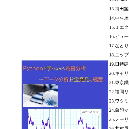
13.持田
14.中村
15.Ｊエ
16.ヒュ
17.なと
18.ニッ
19.日特
20.キャ
21.東京
22.福岡
23.ワタ
24.象印
25.ノー
26.井村