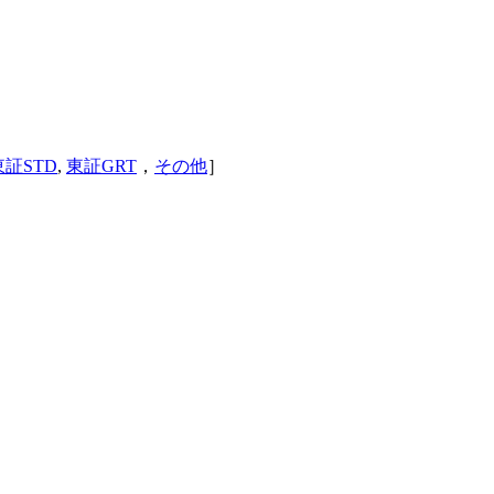
東証STD
,
東証GRT
，
その他
］