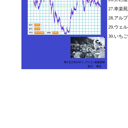
27.幸楽
28.アル
29.ウ
30.いち