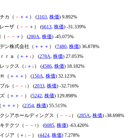
ユニチカ（
－
＋
＋
） (
3103
,
株価
) 9.892%
ＱＤレーザ（
－
－
＋
） (
6613
,
株価
) -31.339%
H（
－
－
＋
） (
280A
,
株価
) -45.075%
スズデン株式会社（
＋
＋
＋
） (
7480
,
株価
) 36.878%
Ｔｅｒｒａ（
＋
＋
↓
） (
278A
,
株価
) 27.053%
メドレックス（
↓
＋
↓
） (
4586
,
株価
) 18.182%
ＳＨ（
＋
＋
＋
） (
150A
,
株価
) 32.123%
韓国ブル（
－
－
↓
） (
2033
,
株価
) -32.716%
イズ（
＋
＋
－
） (
5242
,
株価
) 129.898%
（
＋
＋
＋
） (
2354
,
株価
) 55.515%
キオクシアホールディングス（
－
－
↓
） (
285A
,
株価
) -38.698%
アーキテクツ（
－
－
↑
） (
6085
,
株価
) -63.426%
アメイジア（
＋
↓
－
） (
4424
,
株価
) 7.278%