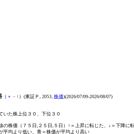
料
（
＋
－
↑
）(東証Ｐ, 2053,
株価
)(2026/07/09-2026/08/07)
ていた株上位３０、下位３０
線の株価（７５日,２５日,５日）↑＝上昇に転じた、↓＝下降に
が平均より低い、青＝株価が平均より高い