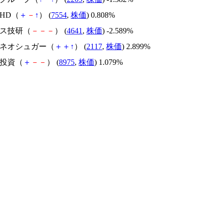
苑HD（
＋
－
↑
） (
7554
,
株価
) 0.808%
プス技研（
－
－
－
） (
4641
,
株価
) -2.589%
ェルネオシュガー（
＋
＋
↑
） (
2117
,
株価
) 2.899%
ご投資（
＋
－
－
） (
8975
,
株価
) 1.079%