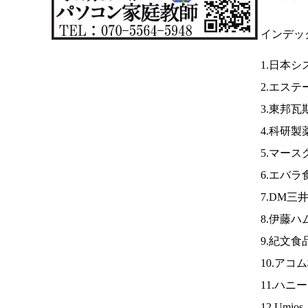
インデッ
1.日本
2.エステ
3.東邦瓦
4.科研製
5.マース
6.エバ
7.DM三
8.伊藤ハ
9.紀文食
10.アコ
11.ハニ
12.Umio