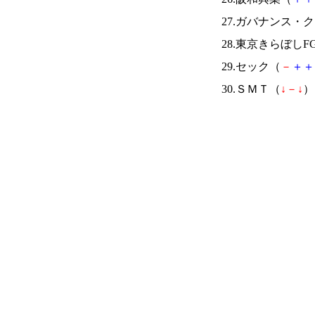
27.ガバナンス・
28.東京きらぼしF
29.セック（
－
＋
＋
30.ＳＭＴ（
↓
－
↓
） 