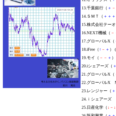
13.千葉銀行（
＋
－
14.ＳＭＴ（
＋
＋
＋
15.株式会社テー
16.NEXT機械（
－
17.グローバルX（
18.iFree（
↑
－
＋
） (
19.モイ（
－
－
＋
） 
20.iシェアーズ（
21.グローバルX（
22.グローバルX
23.レンジャー（
＋
24.ｉシェアーズ
25.日産化学（
↓
－
↓
26.阪和興業（
＋
＋