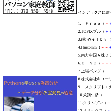
インデックスに戻
1.ｉＦｒｅｅ（
－
2.TOPIXブル（
＋
3.(株)Ｗｅｌｂｙ
4.Hmcomm（
－
－
5.南方中国Ａ株ＣＳ
6.ＣＩＮＣ（
－
－
7.上場パンダ（
－
8.株式会社キユ
9.エスクリプトエ
10.犬猫生活（
－
－
11.クリムゾン（
－
12.オリックス（
＋