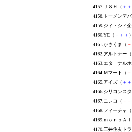
4157.ＪＳＨ（
＋
＋
4158.トーメンデ
4159.ジィ・シィ
4160.YE（
＋
＋
＋
）
4161.かさくま（
－
4162.アルトナー（
4163.エターナ
4164.Ｍマート（
－
4165.アイズ（
＋
＋
4166.シリコンス
4167.ニレコ（
－
－
4168.フィーチャ（
4169.ｍｏｎｏＡ
4170.三井住友ト