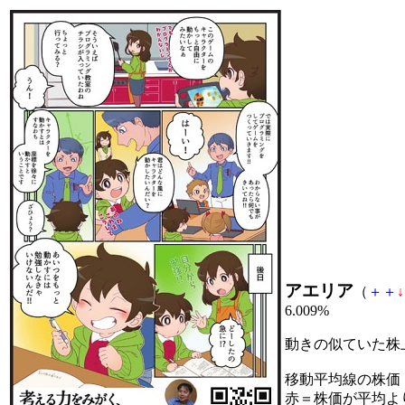
アエリア
（
＋
＋
↓
6.009%
動きの似ていた株
移動平均線の株価
赤＝株価が平均よ