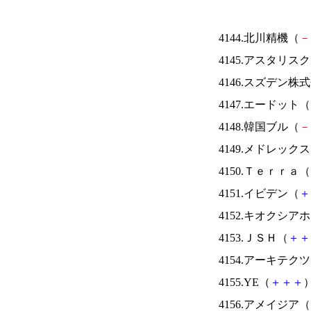
4144.北川精機（
－
4145.アスタリス
4146.スズデン株
4147.エードット（
4148.韓国ブル（
－
4149.メドレック
4150.Ｔｅｒｒａ（
4151.イビデン（
＋
4152.キオクシ
4153.ＪＳＨ（
＋
＋
4154.アーキテク
4155.YE（
＋
＋
＋
）
4156.アメイジア（