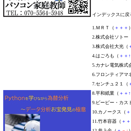
インデックスに戻
1.ＭＲＴ（
＋
＋
＋
）
2.株式会社ソトー
3.株式会社大光（
4.はごろも（
＋
＋
↑
5.カナレ電気株式
6.フロンティアマ
7.センチュ２１（
8.平和紙業（
＋
＋
↑
9.ビーピー・カ
10.カノークス（
＋
11.竹本容器（
＋
＋
12.井上金（
＋
－
↓
）