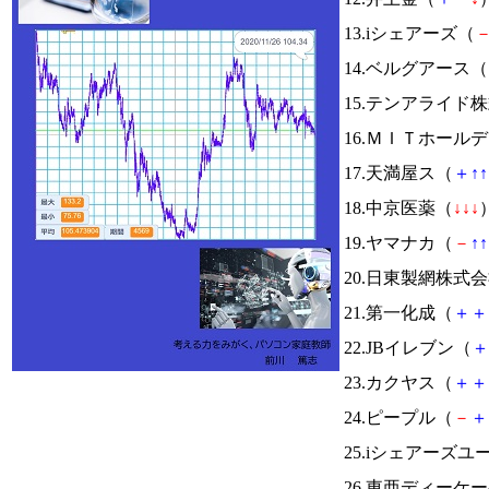
13.iシェアーズ（
14.ベルグアース（
15.テンアライド
16.ＭＩＴホール
17.天満屋ス（
＋
↑
↑
18.中京医薬（
↓
↓
↓
）
19.ヤマナカ（
－
↑
↑
20.日東製網株式
21.第一化成（
＋
＋
22.JBイレブン（
＋
23.カクヤス（
＋
＋
24.ピープル（
－
＋
25.iシェアーズ
26.東亜ディーケ