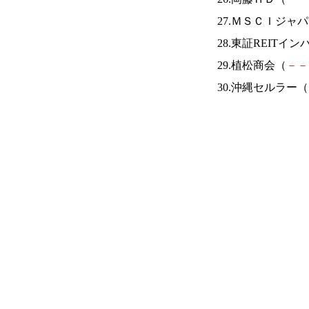
27.ＭＳＣＩジ
28.東証REITイン
29.植松商会（
－
－
30.沖縄セルラー（