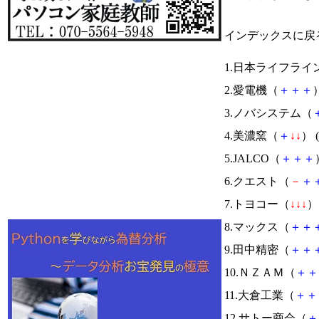
インデックスに戻
1.日本ライフライ
2.愛電機（
＋
＋
＋
）
3.ノバシステム（
4.美濃窯（
＋
↓
↓
） (
5.JALCO（
＋
＋
＋
6.クエスト（
－
＋
7.トヨコー（
↓
↓
↓
） 
8.マックス（
＋
＋
9.田中精密（
＋
＋
10.ＮＺＡＭ（
＋
＋
11.大倉工業（
＋
＋
12.サトー商会（
＋