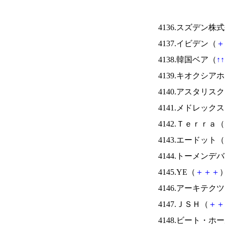
4136.スズデン株
4137.イビデン（
＋
4138.韓国ベア（
↑
↑
4139.キオクシ
4140.アスタリス
4141.メドレック
4142.Ｔｅｒｒａ（
4143.エードット（
4144.トーメンデ
4145.YE（
＋
＋
＋
）
4146.アーキテク
4147.ＪＳＨ（
＋
＋
4148.ビート・