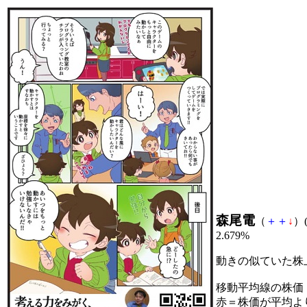
森尾電
（
＋
＋
↓
）(
2.679%
動きの似ていた株
移動平均線の株価
赤＝株価が平均よ