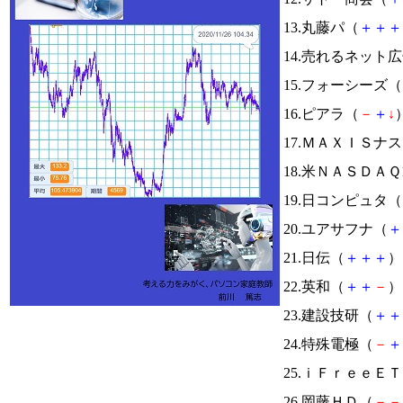
13.丸藤パ（
＋
＋
＋
14.売れるネット
15.フォーシーズ（
16.ピアラ（
－
＋
↓
）
17.ＭＡＸＩＳ
18.米ＮＡＳＤＡ
19.日コンピュタ（
20.ユアサフナ（
＋
21.日伝（
＋
＋
＋
） 
22.英和（
＋
＋
－
） 
23.建設技研（
＋
＋
24.特殊電極（
－
＋
25.ｉＦｒｅｅ
26.岡藤ＨＤ（
－
－