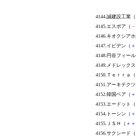
4144.誠建設工業（
4145.エスポア（
－
4146.キオクシ
4147.イビデン（
＋
4148.円谷フィー
4149.メドレック
4150.Ｔｅｒｒａ（
4151.アーキテク
4152.韓国ベア（
＋
4153.エードット（
4154.トーシン（
＋
4155.ＪＳＨ（
＋
＋
4156.サクシード（