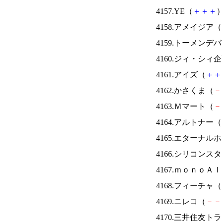
4157.YE（
＋
＋
＋
）
4158.アメイジア（
4159.トーメンデ
4160.ジィ・シィ
4161.アイズ（
＋
＋
4162.かさくま（
－
4163.Ｍマート（
－
4164.アルトナー（
4165.エターナ
4166.シリコンス
4167.ｍｏｎｏＡ
4168.フィーチャ（
4169.ニレコ（
－
－
4170.三井住友ト