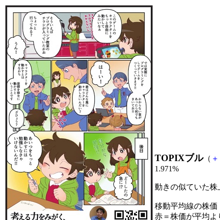
TOPIXブル
（
＋
1.971%
動きの似ていた株
移動平均線の株価
赤＝株価が平均よ