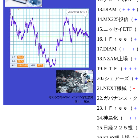
13.DIAM（
＋
＋
＋
14.MX225投信（
15.ニッセイETF（
16.ｉＦｒｅｅ（
＋
17.DIAM（
＋
－
＋
18.NZAM上場（
＋
19.ＥＴＦ（
＋
＋
＋
20.iシェアーズ（
21.NEXT機械（
－
22.ガバナンス・
23.ｉＦｒｅｅ（
＋
24.神島化（
－
＋
＋
25.日経２２５投（
26.ETFS銀上場（