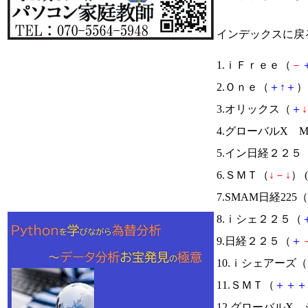
インデックスに戻
1.ｉＦｒｅｅ（
－
2.Ｏｎｅ（
＋
↑
＋
） 
3.オリックス（
＋
↓
4.グローバルX 
5.イン日経２２５
6.ＳＭＴ（
↓
－
↓
） (
7.SMAM日経225（
8.ｉシェ２２５（
9.日経２２５（
＋
10.ｉシェアーズ（
11.ＳＭＴ（
＋
＋
＋
12.グローバルX