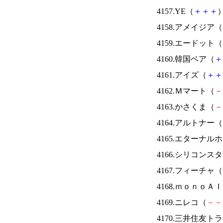
4157.YE（
＋
＋
＋
）
4158.アメイジア（
4159.エードット（
4160.韓国ベア（
＋
4161.アイズ（
＋
＋
4162.Ｍマート（
－
4163.かさくま（
－
4164.アルトナー（
4165.エターナ
4166.シリコンス
4167.フィーチャ（
4168.ｍｏｎｏＡ
4169.ニレコ（
－
－
4170.三井住友ト