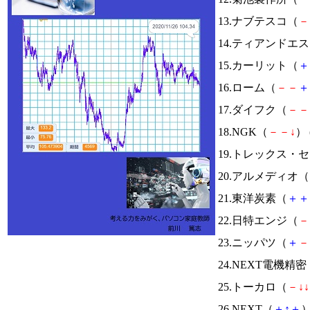
13.ナブテスコ（
－
14.ティアンドエ
15.カーリット（
＋
16.ローム（
－
－
＋
17.ダイフク（
－
－
18.NGK（
－
－
↓
） 
19.トレックス・
20.アルメディオ（
21.東洋炭素（
＋
＋
22.日特エンジ（
－
23.ニッパツ（
＋
－
24.NEXT電機精密
25.トーカロ（
－
↓
↓
26.NEXT（
＋
↑
＋
）