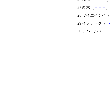
27.鈴木（
＋
＋
＋
） 
28.ワイエイシイ（
29.イノテック（
↓
30.アバール（
↓
＋