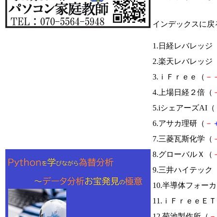
インデックスに戻
1.日経レバレッジ
2.楽天レバレッジ
3.ｉＦｒｅｅ（
－
4.上場日経２倍（
5.iシェアーズAI（
6.アサカ理研（
－
7.三菱瓦斯化学（
8.グローバルＸ（
9.三井ハイテック
10.半導体フォー
11.ｉＦｒｅｅＥ
12.菊池製作所（
－