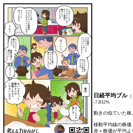
日経平均ブル
（
-7.832%
動きの似ていた株
移動平均線の株価
赤＝株価が平均よ