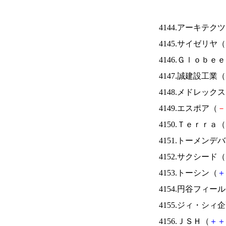
4144.アーキテク
4145.サイゼリヤ（
4146.Ｇｌｏｂｅ
4147.誠建設工業（
4148.メドレック
4149.エスポア（
－
4150.Ｔｅｒｒａ（
4151.トーメンデ
4152.サクシード（
4153.トーシン（
＋
4154.円谷フィー
4155.ジィ・シィ
4156.ＪＳＨ（
＋
＋