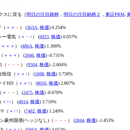
クスに戻る［
明日の注目銘柄
，
明日の注目銘柄２
，
東証PRM
,
TF（
＋
＋
－
） (
363A
,
株価
) 0.254%
ンレー電気（
＋
－
↑
） (
6923
,
株価
) 0.057%
（
＋
＋
＋
） (
486A
,
株価
) 1.300%
S（
＋
＋
＋
） (
2046
,
株価
) -0.731%
力（
－
－
－
） (
9504
,
株価
) -2.604%
当投信（
＋
＋
↑
） (
1698
,
株価
) 3.758%
ードHD（
＋
＋
↑
） (
8016
,
株価
) 2.807%
（
＋
－
－
） (
2475
,
株価
) -0.670%
（
＋
↑
↑
） (
4914
,
株価
) 3.710%
ジマ（
＋
↑
↑
） (
7482
,
株価
) 1.249%
イン豪州国債(ヘッジなし)（
－
－
－
） (
2844
,
株価
) -1.453%
ETF（
＋
＋
↑
） (
566A
,
株価
) 3.652%