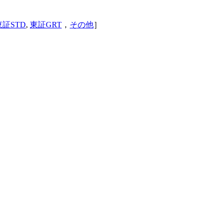
東証STD
,
東証GRT
，
その他
］