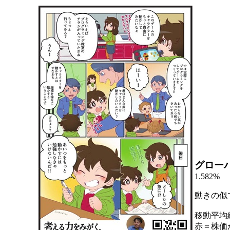
グロー
1.582%
動きの似
移動平均
赤＝株価