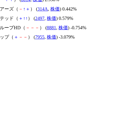
ェアーズ（
－
↑
＋
） (
314A
,
株価
) 0.442%
イテッド（
＋
↑
↑
） (
2497
,
株価
) 0.579%
グループHD（
－
－
－
） (
8881
,
株価
) -0.754%
ナップ（
＋
－
－
） (
7955
,
株価
) -3.079%