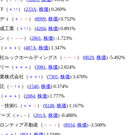
ETF（
＋
↑
↑
） (
233A
,
株価
) 0.260%
ンディ（
＋
－
－
） (
8999
,
株価
) 0.752%
化成工業（
＋
↑
↑
） (
4204
,
株価
) 0.891%
イン（
－
－
－
） (
2861
,
株価
) -1.723%
T（
＋
＋
＋
） (
487A
,
株価
) 1.347%
式会社ルックホールディングス（
－
－
－
） (
8029
,
株価
) -5.492%
グリー（
＋
＋
＋
） (
3981
,
株価
) 2.824%
工業株式会社（
＋
＋
↑
） (
7305
,
株価
) 3.470%
信託（
－
↑
＋
） (
1540
,
株価
) 0.374%
T（
＋
＋
＋
） (
2084
,
株価
) 1.777%
夢・技術G（
＋
＋
－
） (
9248
,
株価
) 1.167%
ェアーズ（
＋
↓
－
） (
201A
,
株価
) -0.488%
ンフロンティア不動産（
－
－
－
） (
8934
,
株価
) -3.508%
－
＋
＋
） (
8014
,
株価
) 2.558%