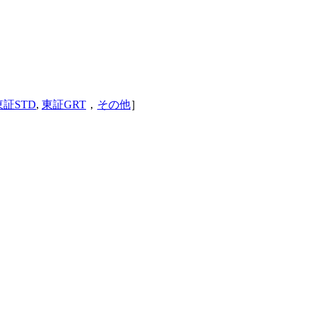
東証STD
,
東証GRT
，
その他
］