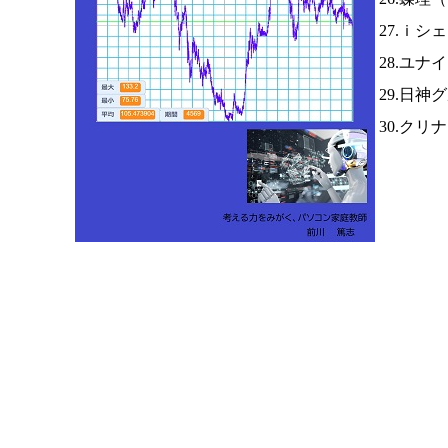
27.ｉシ
28.ユナ
29.日神
30.クリ