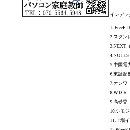
インデッ
1.iFreeE
2.スタ
3.NEXT
4.NOTE
5.中国電
6.東証配
7.オンワ
8.ＷＤＢ
9.高砂香
10.シモ
11.上場
12.iFree