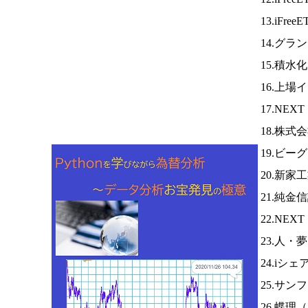
13.iFree
14.グラ
15.積水
16.上場
17.NEX
18.株
19.ビー
20.新家
21.純金
22.NEX
23.人・
24.iシ
25.サ
26.蝶理（