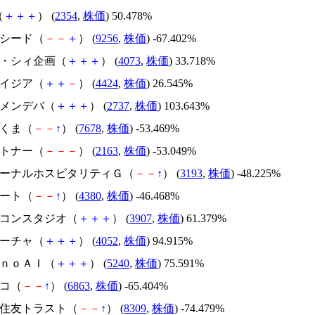
（
＋
＋
＋
） (
2354
,
株価
) 50.478%
サクシード（
－
－
＋
） (
9256
,
株価
) -67.402%
ジィ・シィ企画（
＋
＋
＋
） (
4073
,
株価
) 33.718%
アメイジア（
＋
＋
－
） (
4424
,
株価
) 26.545%
トーメンデバ（
＋
＋
＋
） (
2737
,
株価
) 103.643%
かさくま（
－
－
↑
） (
7678
,
株価
) -53.469%
アルトナー（
－
－
－
） (
2163
,
株価
) -53.049%
エターナルホスピタリティＧ（
－
－
↑
） (
3193
,
株価
) -48.225%
Ｍマート（
－
－
↑
） (
4380
,
株価
) -46.468%
シリコンスタジオ（
＋
＋
＋
） (
3907
,
株価
) 61.379%
フィーチャ（
＋
＋
＋
） (
4052
,
株価
) 94.915%
ｍｏｎｏＡＩ（
＋
＋
＋
） (
5240
,
株価
) 75.591%
レコ（
－
－
↑
） (
6863
,
株価
) -65.404%
三井住友トラスト（
－
－
↑
） (
8309
,
株価
) -74.479%