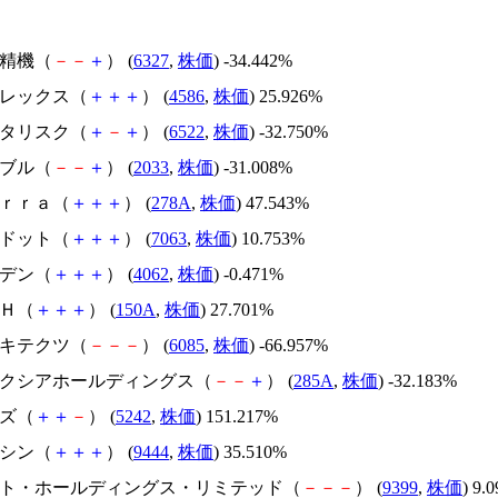
北川精機（
－
－
＋
） (
6327
,
株価
) -34.442%
メドレックス（
＋
＋
＋
） (
4586
,
株価
) 25.926%
アスタリスク（
＋
－
＋
） (
6522
,
株価
) -32.750%
韓国ブル（
－
－
＋
） (
2033
,
株価
) -31.008%
Ｔｅｒｒａ（
＋
＋
＋
） (
278A
,
株価
) 47.543%
エードット（
＋
＋
＋
） (
7063
,
株価
) 10.753%
イビデン（
＋
＋
＋
） (
4062
,
株価
) -0.471%
ＳＨ（
＋
＋
＋
） (
150A
,
株価
) 27.701%
アーキテクツ（
－
－
－
） (
6085
,
株価
) -66.957%
キオクシアホールディングス（
－
－
＋
） (
285A
,
株価
) -32.183%
イズ（
＋
＋
－
） (
5242
,
株価
) 151.217%
トーシン（
＋
＋
＋
） (
9444
,
株価
) 35.510%
.ビート・ホールディングス・リミテッド（
－
－
－
） (
9399
,
株価
) 9.