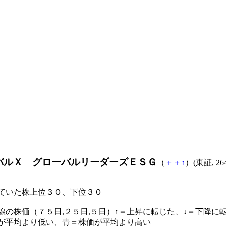
バルＸ グローバルリーダーズＥＳＧ
（
＋
＋
↑
）(東証, 26
ていた株上位３０、下位３０
線の株価（７５日,２５日,５日）↑＝上昇に転じた、↓＝下降に
が平均より低い、青＝株価が平均より高い