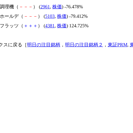
日本調理機（
－
－
－
） (
2961
,
株価
) -76.478%
昭和ホールデ（
－
－
－
） (
5103
,
株価
) -79.412%
ビーフラッツ（
＋
＋
＋
） (
4381
,
株価
) 124.725%
クスに戻る［
明日の注目銘柄
，
明日の注目銘柄２
，
東証PRM
,