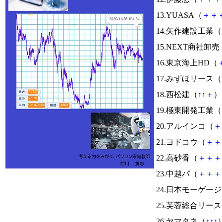
13.YUASA（
＋
＋
14.矢作建設工業（
15.NEXT商社卸売
16.東京海上HD（
17.みずほリース（
18.西松建（
↑
↑
＋
） 
19.極東開発工業（
20.アルインコ（
＋
21.ヨドコウ（
＋
＋
22.高砂香（
＋
＋
＋
23.中越パ（
＋
＋
＋
24.日本モーゲー
25.芙蓉総合リー
26.ヤマタネ（
↑
↑
↑
）