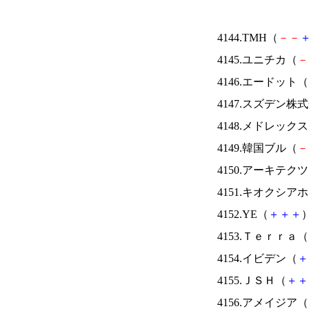
4144.TMH（
－
－
4145.ユニチカ（
－
4146.エードット（
4147.スズデン株
4148.メドレック
4149.韓国ブル（
－
4150.アーキテク
4151.キオクシ
4152.YE（
＋
＋
＋
）
4153.Ｔｅｒｒａ（
4154.イビデン（
＋
4155.ＪＳＨ（
＋
＋
4156.アメイジア（