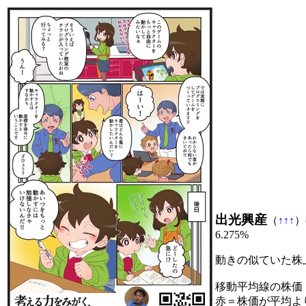
出光興産
（
↑
↑
↑
）
6.275%
動きの似ていた株
移動平均線の株価
赤＝株価が平均よ