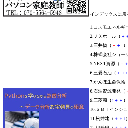
インデックスに戻
1.コスモエネルギ
2.ＪＸホール（
＋
3.三井物（
－
＋
↑
） 
4.株式会社ショー
5.NEXT資源（
－
6.三愛石油（
＋
＋
↑
7.かんぽ生命保険
8.石油資源開発（
9.三菱商（
↑
＋
＋
） 
10.ＳＢＩインシ
11.松井建（
＋
＋
↑
）
12.伊藤忠（
＋
＋
＋