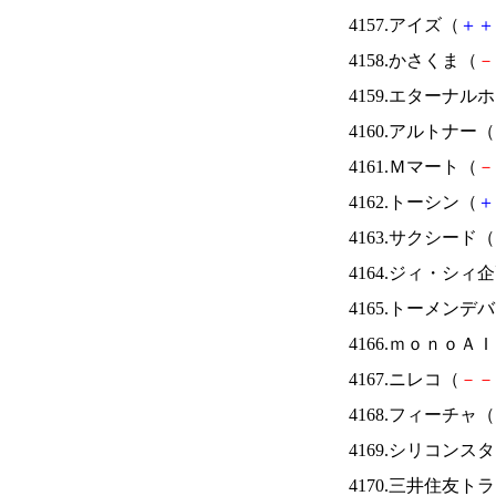
4157.アイズ（
＋
＋
4158.かさくま（
－
4159.エターナ
4160.アルトナー（
4161.Ｍマート（
－
4162.トーシン（
＋
4163.サクシード（
4164.ジィ・シィ
4165.トーメンデ
4166.ｍｏｎｏＡ
4167.ニレコ（
－
－
4168.フィーチャ（
4169.シリコンス
4170.三井住友ト