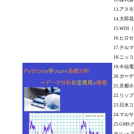
13.アス
14.大田
15.WDI（
16.ヒロ
17.テ
18.ニッ
19.今仙
20.ガー
21.京都
22.リッ
23.日水
24.マ
25.GM
26.iシ