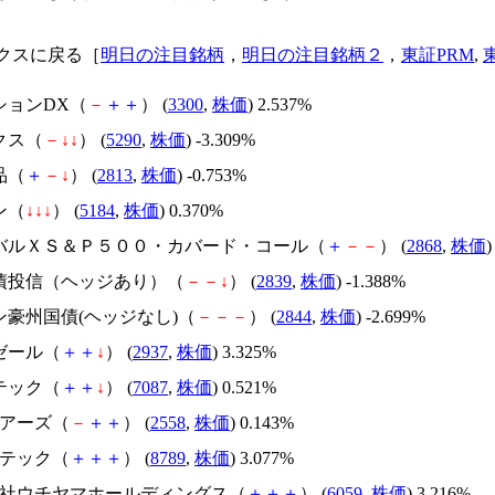
クスに戻る［
明日の注目銘柄
，
明日の注目銘柄２
，
東証PRM
,
ションDX（
－
＋
＋
） (
3300
,
株価
) 2.537%
クス（
－
↓
↓
） (
5290
,
株価
) -3.309%
品（
＋
－
↓
） (
2813
,
株価
) -0.753%
ン（
↓
↓
↓
） (
5184
,
株価
) 0.370%
ーバルＸＳ＆Ｐ５００・カバード・コール（
＋
－
－
） (
2868
,
株価
)
国債投信（ヘッジあり）（
－
－
↓
） (
2839
,
株価
) -1.388%
ン豪州国債(ヘッジなし)（
－
－
－
） (
2844
,
株価
) -2.699%
ゼール（
＋
＋
↓
） (
2937
,
株価
) 3.325%
テック（
＋
＋
↓
） (
7087
,
株価
) 0.521%
ェアーズ（
－
＋
＋
） (
2558
,
株価
) 0.143%
ンテック（
＋
＋
＋
） (
8789
,
株価
) 3.077%
式会社ウチヤマホールディングス（
＋
＋
＋
） (
6059
,
株価
) 3.216%