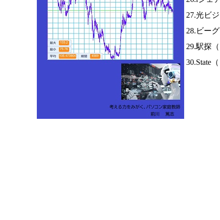
27.光ビ
28.ビー
29.駅探（
30.State（