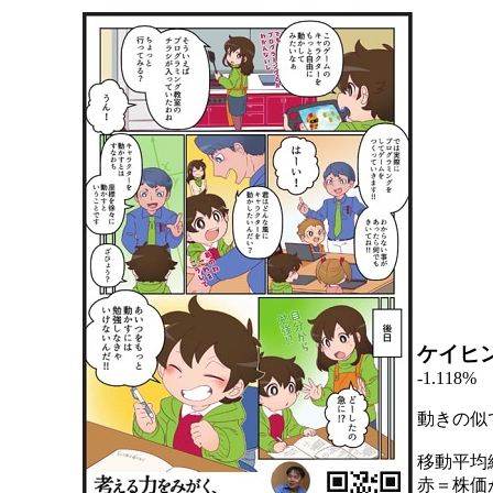
ケイヒ
-1.118%
動きの似
移動平均
赤＝株価