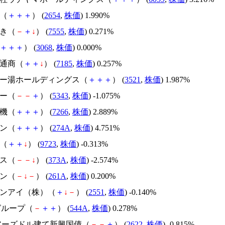
モ（
＋
＋
＋
） (
2654
,
株価
) 1.990%
花き（
－
＋
↓
） (
7555
,
株価
) 0.271%
＋
＋
＋
） (
3068
,
株価
) 0.000%
セ通商（
＋
＋
↓
） (
7185
,
株価
) 0.257%
ルマー湯ホールディングス（
＋
＋
＋
） (
3521
,
株価
) 1.987%
コー（
－
－
＋
） (
5343
,
株価
) -1.075%
電機（
＋
＋
＋
） (
7266
,
株価
) 2.889%
デン（
＋
＋
＋
） (
274A
,
株価
) 4.751%
ホ（
＋
＋
↓
） (
9723
,
株価
) -0.313%
プス（
－
－
↓
） (
373A
,
株価
) -2.574%
コン（
－
↓
－
） (
261A
,
株価
) 0.200%
ルサンアイ（株）（
＋
↓
－
） (
2551
,
株価
) -0.140%
Sグループ（
－
＋
＋
） (
544A
,
株価
) 0.278%
ェアーズドル建て新興国債（
－
－
＋
） (
2622
,
株価
) -0.815%