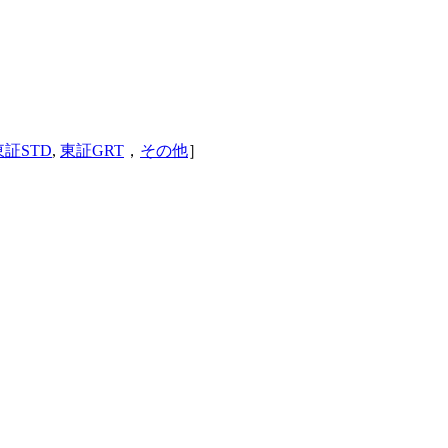
東証STD
,
東証GRT
，
その他
］