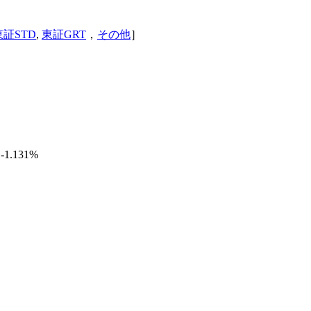
東証STD
,
東証GRT
，
その他
］
 -1.131%