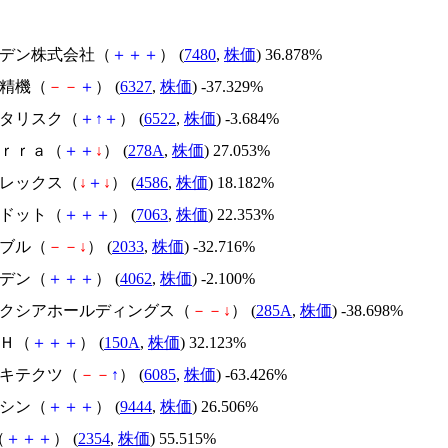
スズデン株式会社（
＋
＋
＋
） (
7480
,
株価
) 36.878%
北川精機（
－
－
＋
） (
6327
,
株価
) -37.329%
アスタリスク（
＋
↑
＋
） (
6522
,
株価
) -3.684%
Ｔｅｒｒａ（
＋
＋
↓
） (
278A
,
株価
) 27.053%
メドレックス（
↓
＋
↓
） (
4586
,
株価
) 18.182%
エードット（
＋
＋
＋
） (
7063
,
株価
) 22.353%
韓国ブル（
－
－
↓
） (
2033
,
株価
) -32.716%
イビデン（
＋
＋
＋
） (
4062
,
株価
) -2.100%
キオクシアホールディングス（
－
－
↓
） (
285A
,
株価
) -38.698%
ＳＨ（
＋
＋
＋
） (
150A
,
株価
) 32.123%
アーキテクツ（
－
－
↑
） (
6085
,
株価
) -63.426%
トーシン（
＋
＋
＋
） (
9444
,
株価
) 26.506%
（
＋
＋
＋
） (
2354
,
株価
) 55.515%