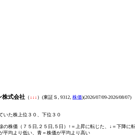
ン株式会社
（
↓
↓
↓
）(東証Ｓ, 9312,
株価
)(2026/07/09-2026/08/07)
ていた株上位３０、下位３０
線の株価（７５日,２５日,５日）↑＝上昇に転じた、↓＝下降に
が平均より低い、青＝株価が平均より高い