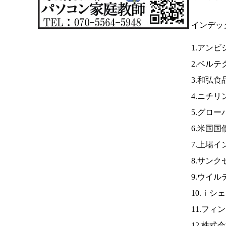
インデッ
1.アンビ
2.ベルテ
3.和弘食
4.ニチリ
5.グロ
6.米国
7.上場イ
8.サンク
9.ウイル
10.ｉシ
11.フィ
12.株