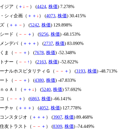
アメイジア（
＋
↓
－
） (
4424
,
株価
) 7.278%
ジィ・シィ企画（
＋
＋
↓
） (
4073
,
株価
) 30.415%
イズ（
＋
＋
－
） (
5242
,
株価
) 129.898%
サクシード（
－
－
＋
） (
9256
,
株価
) -68.153%
トーメンデバ（
＋
＋
＋
） (
2737
,
株価
) 83.090%
かさくま（
－
－
＋
） (
7678
,
株価
) -52.348%
アルトナー（
－
－
↑
） (
2163
,
株価
) -52.822%
エターナルホスピタリティＧ（
－
－
＋
） (
3193
,
株価
) -48.713%
Ｍマート（
－
－
＋
） (
4380
,
株価
) -47.833%
ｍｏｎｏＡＩ（
＋
＋
↓
） (
5240
,
株価
) 57.692%
レコ（
－
－
＋
） (
6863
,
株価
) -66.141%
フィーチャ（
＋
＋
＋
） (
4052
,
株価
) 127.778%
シリコンスタジオ（
＋
＋
＋
） (
3907
,
株価
) 89.468%
三井住友トラスト（
－
－
＋
） (
8309
,
株価
) -74.449%