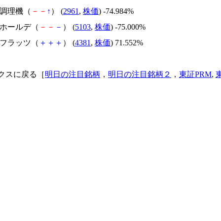
日本調理機（
－
－
↑
） (
2961
,
株価
) -74.984%
昭和ホールデ（
－
－
－
） (
5103
,
株価
) -75.000%
ビーフラッツ（
＋
＋
＋
） (
4381
,
株価
) 71.552%
クスに戻る［
明日の注目銘柄
，
明日の注目銘柄２
，
東証PRM
,