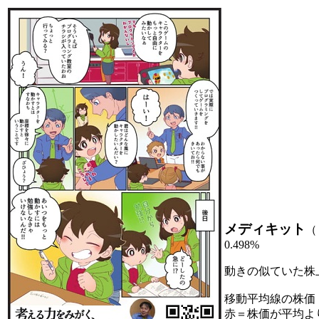
メディキット
（
0.498%
動きの似ていた株
移動平均線の株価
赤＝株価が平均よ