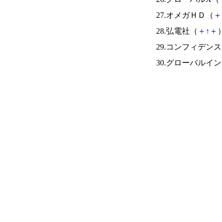
27.オメガＨＤ（
＋
28.弘電社（
＋
↑
＋
）
29.コンフィデン
30.グローバルイ