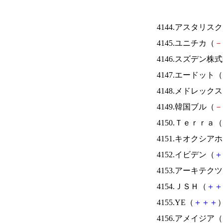
4144.アスタリス
4145.ユニチカ（
－
4146.スズデン株
4147.エードット（
4148.メドレック
4149.韓国ブル（
－
4150.Ｔｅｒｒａ（
4151.キオクシ
4152.イビデン（
＋
4153.アーキテク
4154.ＪＳＨ（
＋
＋
4155.YE（
＋
＋
＋
）
4156.アメイジア（