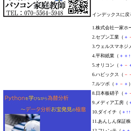
インデックスに戻
1.株式会社一家
2.セブン工業（
＋
3.ウェルスマネジ
4.平和紙業（
＋
＋
↑
5.オリコン（
＋
－
6.ハビックス（
－
7.ルツボ（
＋
－
＋
）
8.日本板硝子（
＋
9.メディア工房（
10.ダイイチ（
＋
↑
↑
11.あんしん保証
12.フレンテ（
＋
＋