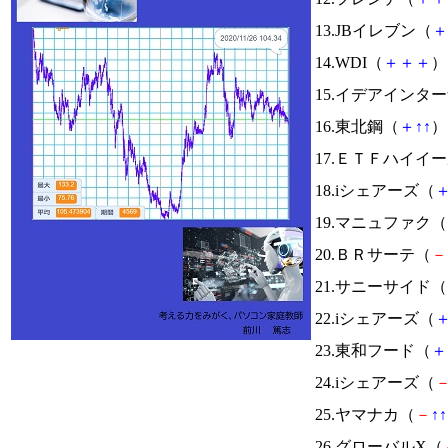
13.JBイレブン（
＋
14.WDI（
＋
＋
＋
） 
15.イデアインタ
16.東北鋼（
＋
↑
↑
） 
17.ＥＴＦハイイ
18.iシェアーズ（
19.マニュファク（
20.ＢＲサーテ（
－
21.サニーサイド（
22.iシェアーズ（
23.東和フード（
＋
24.iシェアーズ（
25.ヤマナカ（
－
↑
↑
26.グローバルX（