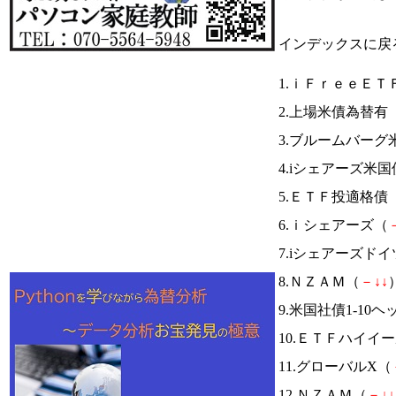
インデックスに戻
1.ｉＦｒｅｅＥＴ
2.上場米債為替有
3.ブルームバー
4.iシェアーズ米国
5.ＥＴＦ投適格債
6.ｉシェアーズ（
7.iシェアーズドイ
8.ＮＺＡＭ（
－
↓
↓
）
9.米国社債1-10ヘ
10.ＥＴＦハイイ
11.グローバルX（
12.ＮＺＡＭ（
－
↓
↓