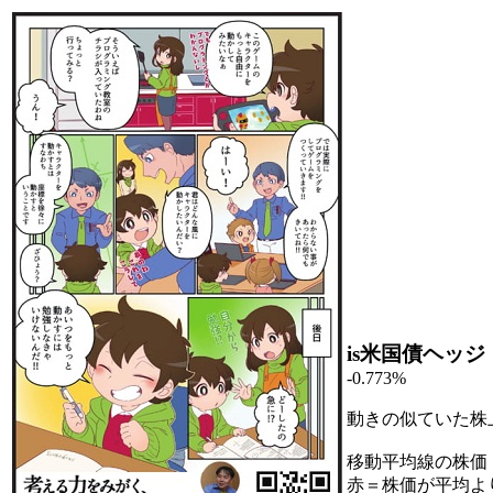
is米国債ヘッジ
-0.773%
動きの似ていた株
移動平均線の株価
赤＝株価が平均よ