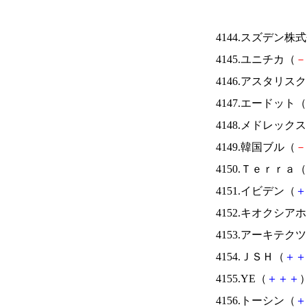
4144.スズデン株
4145.ユニチカ（
－
4146.アスタリス
4147.エードット（
4148.メドレック
4149.韓国ブル（
－
4150.Ｔｅｒｒａ（
4151.イビデン（
＋
4152.キオクシ
4153.アーキテク
4154.ＪＳＨ（
＋
＋
4155.YE（
＋
＋
＋
）
4156.トーシン（
＋