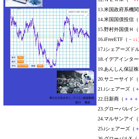
13.米国政府系
14.米国国債投信
15.野村外国債Ｈ（
16.iFreeETF（
－
↓
↓
17.iシェアーズ
18.イデアインタ
19.あんしん保証
20.サニーサイド（
21.iシェアーズ（
22.日新商（
＋
＋
＋
23.グローバルイ
24.マルサンアイ
25.iシェアーズ（
26.グローバルX（