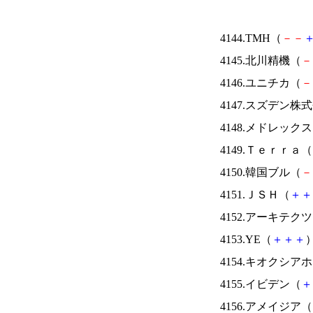
4144.TMH（
－
－
4145.北川精機（
－
4146.ユニチカ（
－
4147.スズデン株
4148.メドレック
4149.Ｔｅｒｒａ（
4150.韓国ブル（
－
4151.ＪＳＨ（
＋
＋
4152.アーキテク
4153.YE（
＋
＋
＋
）
4154.キオクシ
4155.イビデン（
＋
4156.アメイジア（