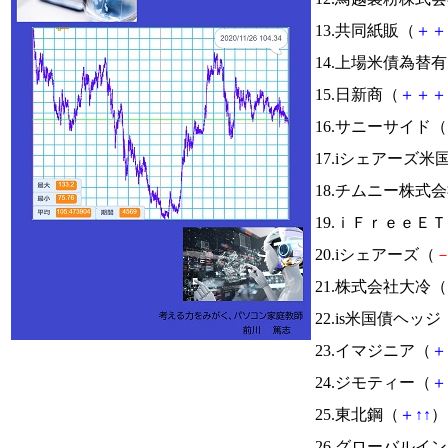
13.共同紙販（
＋
＋
14.上場米債為替
15.日新商（
＋
＋
＋
16.サニーサイド（
17.iシェアーズ米
18.チムニー株式
19.ｉＦｒｅｅＥ
20.iシェアーズ（
21.株式会社大冷（
22.is米国債ヘッジ
23.イマジニア（
＋
24.ジモティー（
＋
25.東北鋼（
＋
↑
↑
） 
26.グローバルイ