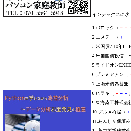
インデックスに戻
1.バロック（
－
－
2.エステー（
＋
－
3.米国債7-10年ET
4.米国国債投信（
5.ライドオンEXH
6.プレミアアン（
7.上場米債為替無
8.ヒラキ（
－
－
＋
）
9.東海染工株式会
10.グルメ杵屋（
＋
11.あんしん保証
12.鳥越製粉株式