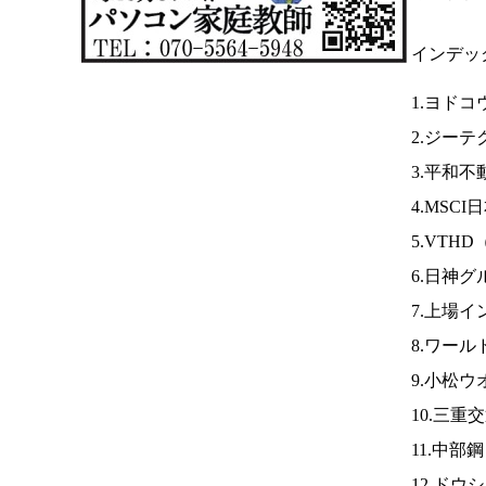
インデッ
1.ヨドコ
2.ジーテ
3.平和不
4.MSCI
5.VTHD
6.日神グ
7.上場
8.ワール
9.小松
10.三重
11.中部
12.ドウ