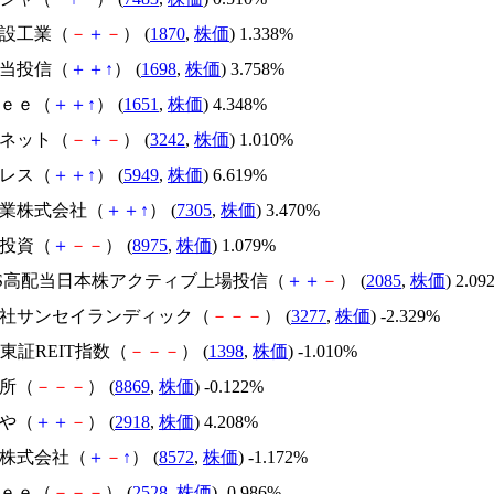
建設工業（
－
＋
－
） (
1870
,
株価
) 1.338%
配当投信（
＋
＋
↑
） (
1698
,
株価
) 3.758%
ｒｅｅ（
＋
＋
↑
） (
1651
,
株価
) 4.348%
バネット（
－
＋
－
） (
3242
,
株価
) 1.010%
プレス（
＋
＋
↑
） (
5949
,
株価
) 6.619%
工業株式会社（
＋
＋
↑
） (
7305
,
株価
) 3.470%
ご投資（
＋
－
－
） (
8975
,
株価
) 1.079%
XIS高配当日本株アクティブ上場投信（
＋
＋
－
） (
2085
,
株価
) 2.09
式会社サンセイランディック（
－
－
－
） (
3277
,
株価
) -2.329%
AM東証REIT指数（
－
－
－
） (
1398
,
株価
) -1.010%
地所（
－
－
－
） (
8869
,
株価
) -0.122%
べや（
＋
＋
－
） (
2918
,
株価
) 4.208%
ム株式会社（
＋
－
↑
） (
8572
,
株価
) -1.172%
ｒｅｅ（
－
－
－
） (
2528
,
株価
) -0.986%