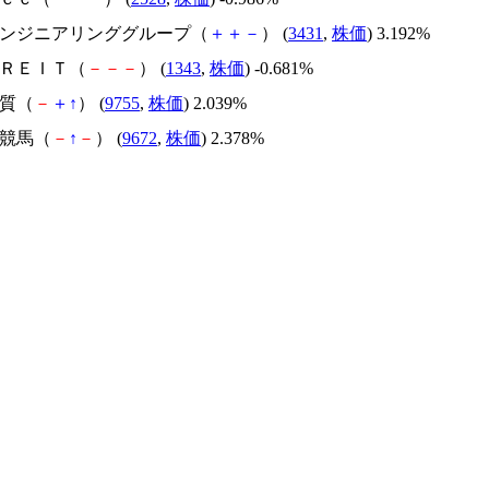
地エンジニアリンググループ（
＋
＋
－
） (
3431
,
株価
) 3.192%
東ＲＥＩＴ（
－
－
－
） (
1343
,
株価
) -0.681%
地質（
－
＋
↑
） (
9755
,
株価
) 2.039%
都競馬（
－
↑
－
） (
9672
,
株価
) 2.378%