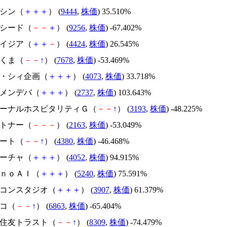
トーシン（
＋
＋
＋
） (
9444
,
株価
) 35.510%
サクシード（
－
－
＋
） (
9256
,
株価
) -67.402%
アメイジア（
＋
＋
－
） (
4424
,
株価
) 26.545%
かさくま（
－
－
↑
） (
7678
,
株価
) -53.469%
ジィ・シィ企画（
＋
＋
＋
） (
4073
,
株価
) 33.718%
トーメンデバ（
＋
＋
＋
） (
2737
,
株価
) 103.643%
エターナルホスピタリティＧ（
－
－
↑
） (
3193
,
株価
) -48.225%
アルトナー（
－
－
－
） (
2163
,
株価
) -53.049%
Ｍマート（
－
－
↑
） (
4380
,
株価
) -46.468%
フィーチャ（
＋
＋
＋
） (
4052
,
株価
) 94.915%
ｍｏｎｏＡＩ（
＋
＋
＋
） (
5240
,
株価
) 75.591%
シリコンスタジオ（
＋
＋
＋
） (
3907
,
株価
) 61.379%
レコ（
－
－
↑
） (
6863
,
株価
) -65.404%
三井住友トラスト（
－
－
↑
） (
8309
,
株価
) -74.479%