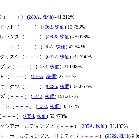
H（
－
－
＋
） (
280A
,
株価
) -41.212%
エードット（
＋
＋
＋
） (
7063
,
株価
) 10.753%
メドレックス（
＋
＋
＋
） (
4586
,
株価
) 25.926%
Ｔｅｒｒａ（
＋
＋
＋
） (
278A
,
株価
) 47.543%
アスタリスク（
＋
－
＋
） (
6522
,
株価
) -32.750%
韓国ブル（
－
－
＋
） (
2033
,
株価
) -31.008%
ＳＨ（
＋
＋
＋
） (
150A
,
株価
) 27.701%
アーキテクツ（
－
－
－
） (
6085
,
株価
) -66.957%
イズ（
＋
＋
－
） (
5242
,
株価
) 151.217%
イビデン（
＋
＋
＋
） (
4062
,
株価
) -0.471%
（
＋
＋
＋
） (
2354
,
株価
) 50.478%
キオクシアホールディングス（
－
－
＋
） (
285A
,
株価
) -32.183%
.ビート・ホールディングス・リミテッド（
－
－
－
） (
9399
,
株価
) 9.