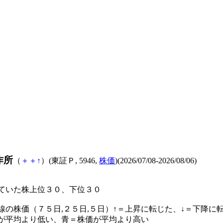
作所
（
＋
＋
↑
）(東証Ｐ, 5946,
株価
)(2026/07/08-2026/08/06)
ていた株上位３０、下位３０
線の株価（７５日,２５日,５日）↑＝上昇に転じた、↓＝下降に
が平均より低い、青＝株価が平均より高い