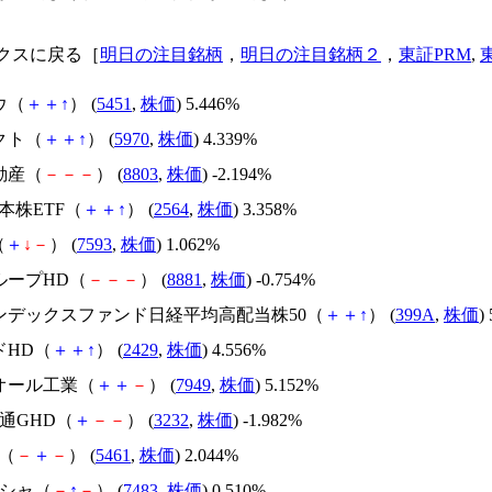
クスに戻る［
明日の注目銘柄
，
明日の注目銘柄２
，
東証PRM
,
ウ（
＋
＋
↑
） (
5451
,
株価
) 5.446%
クト（
＋
＋
↑
） (
5970
,
株価
) 4.339%
動産（
－
－
－
） (
8803
,
株価
) -2.194%
日本株ETF（
＋
＋
↑
） (
2564
,
株価
) 3.358%
（
＋
↓
－
） (
7593
,
株価
) 1.062%
ループHD（
－
－
－
） (
8881
,
株価
) -0.754%
インデックスファンド日経平均高配当株50（
＋
＋
↑
） (
399A
,
株価
)
ドHD（
＋
＋
↑
） (
2429
,
株価
) 4.556%
ウオール工業（
＋
＋
－
） (
7949
,
株価
) 5.152%
交通GHD（
＋
－
－
） (
3232
,
株価
) -1.982%
鋼（
－
＋
－
） (
5461
,
株価
) 2.044%
シシャ（
－
↑
－
） (
7483
,
株価
) 0.510%