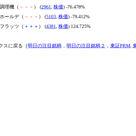
日本調理機（
－
－
－
） (
2961
,
株価
) -76.478%
昭和ホールデ（
－
－
－
） (
5103
,
株価
) -79.412%
ビーフラッツ（
＋
＋
＋
） (
4381
,
株価
) 124.725%
クスに戻る［
明日の注目銘柄
，
明日の注目銘柄２
，
東証PRM
,