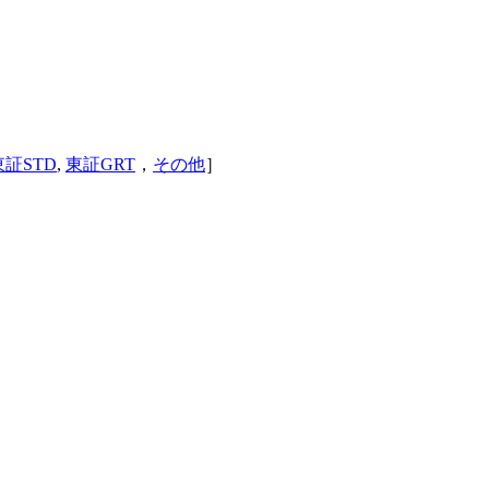
東証STD
,
東証GRT
，
その他
］