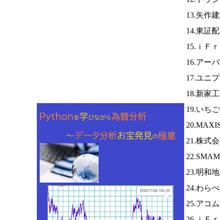
13.矢作
14.東証
15.ｉＦ
16.アー
17.ユニ
18.新家
19.いち
20.MA
21.株
22.SM
23.明和
24.わら
25.アコ
26.ｉＦ