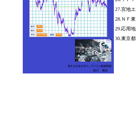
27.宮
28.ＮＦ
29.応用
30.東京