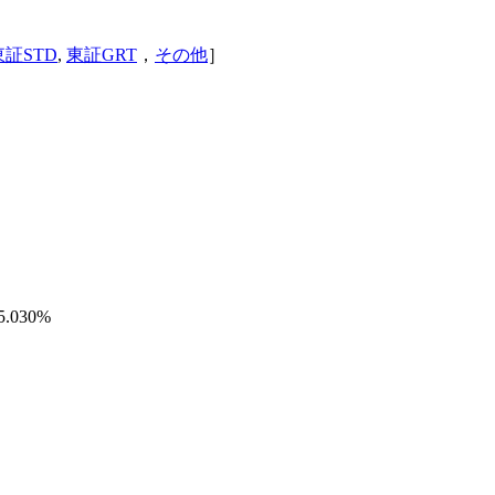
東証STD
,
東証GRT
，
その他
］
 5.030%