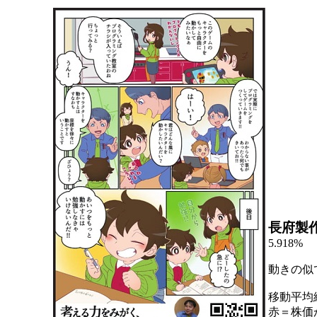
長府製
5.918%
動きの似
移動平均
赤＝株価