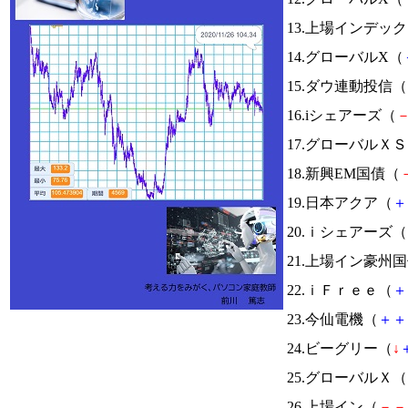
13.上場インデッ
14.グローバルX（
15.ダウ連動投信（
16.iシェアーズ（
17.グローバル
18.新興EM国債（
19.日本アクア（
＋
20.ｉシェアーズ（
21.上場イン豪州
22.ｉＦｒｅｅ（
＋
23.今仙電機（
＋
＋
24.ビーグリー（
↓
25.グローバルＸ（
26.上場イン（
－
－