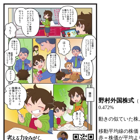
野村外国株式
（
0.472%
動きの似ていた株
移動平均線の株価
赤＝株価が平均よ