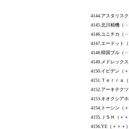
4144.アスタリス
4145.北川精機（
－
4146.ユニチカ（
－
4147.エードット（
4148.韓国ブル（
－
4149.メドレック
4150.イビデン（
＋
4151.Ｔｅｒｒａ（
4152.アーキテク
4153.キオクシ
4154.トーシン（
＋
4155.ＪＳＨ（
＋
＋
4156.YE（
＋
＋
＋
）