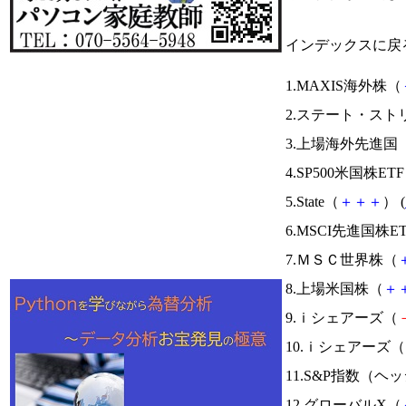
インデックスに戻
1.MAXIS海外株（
2.ステート・ス
3.上場海外先進国
4.SP500米国株ET
5.State（
＋
＋
＋
） (
6.MSCI先進国株E
7.ＭＳＣ世界株（
8.上場米国株（
＋
9.ｉシェアーズ（
10.ｉシェアーズ（
11.S&P指数（
12.グローバルX（