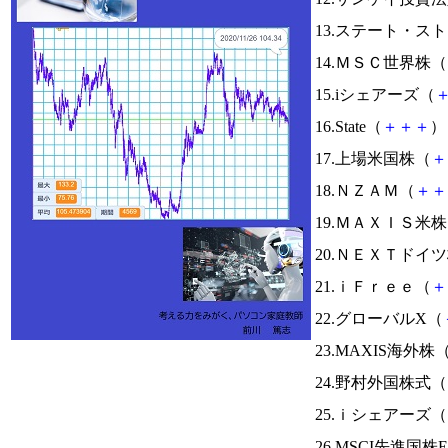
13.ステート・ス
14.ＭＳＣ世界株（
15.iシェアーズ（
16.State（
＋
＋
＋
） 
17.上場米国株（
＋
18.ＮＺＡＭ（
＋
＋
19.ＭＡＸＩＳ
20.ＮＥＸＴド
21.ｉＦｒｅｅ（
＋
22.グローバルX（
23.MAXIS海外株
24.野村外国株式（
25.ｉシェアーズ（
26.MSCI先進国株