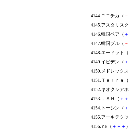
4144.ユニチカ（
－
4145.アスタリス
4146.韓国ベア（
＋
4147.韓国ブル（
－
4148.エードット（
4149.イビデン（
＋
4150.メドレック
4151.Ｔｅｒｒａ（
4152.キオクシ
4153.ＪＳＨ（
＋
＋
4154.トーシン（
＋
4155.アーキテク
4156.YE（
＋
＋
＋
）