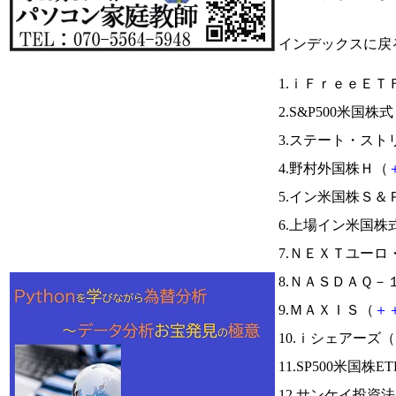
インデックスに戻
1.ｉＦｒｅｅＥＴ
2.S&P500米国株
3.ステート・ス
4.野村外国株Ｈ（
5.イン米国株Ｓ＆
6.上場イン米国株
7.ＮＥＸＴユー
8.ＮＡＳＤＡＱ
9.ＭＡＸＩＳ（
＋
10.ｉシェアーズ（
11.SP500米国株E
12.サンケイ投資