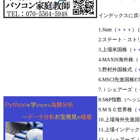
インデックスに戻
1.State（
＋
＋
＋
） (
2.ステート・ス
3.上場米国株（
＋
4.MAXIS海外株（
5.野村外国株式（
6.MSCI先進国株E
7.ｉシェアーズ（
8.S&P指数（ヘ
9.ＭＳＣ世界株（
10.上場海外先進
11.上場インデッ
12.ｉシェアーズ（