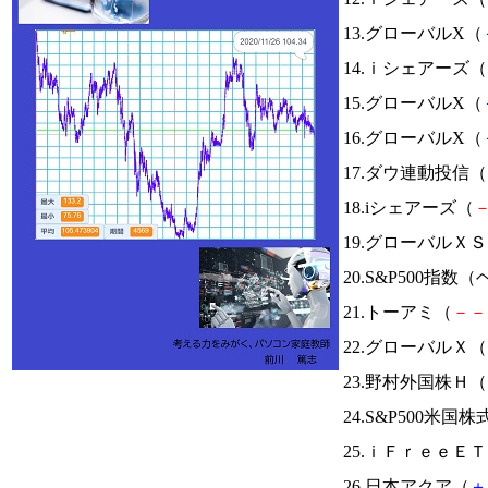
13.グローバルX（
14.ｉシェアーズ（
15.グローバルX（
16.グローバルX（
17.ダウ連動投信（
18.iシェアーズ（
19.グローバル
20.S&P500指
21.トーアミ（
－
－
22.グローバルＸ（
23.野村外国株Ｈ（
24.S&P500米国株
25.ｉＦｒｅｅＥ
26.日本アクア（
＋