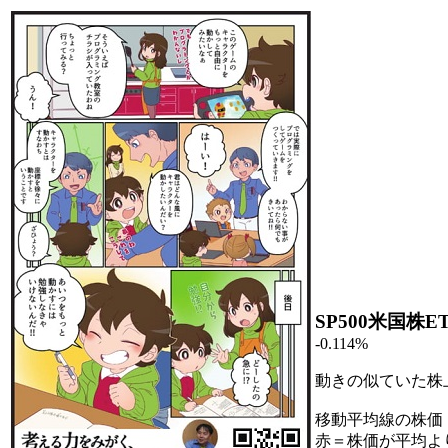
SP500米国株E
-0.114%
動きの似ていた株
移動平均線の株価
赤＝株価が平均よ