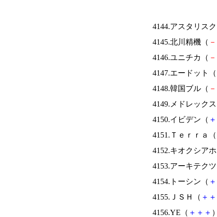
4144.アスタリス
4145.北川精機（
－
4146.ユニチカ（
－
4147.エードット（
4148.韓国ブル（
－
4149.メドレック
4150.イビデン（
＋
4151.Ｔｅｒｒａ（
4152.キオクシ
4153.アーキテク
4154.トーシン（
＋
4155.ＪＳＨ（
＋
＋
4156.YE（
＋
＋
＋
）