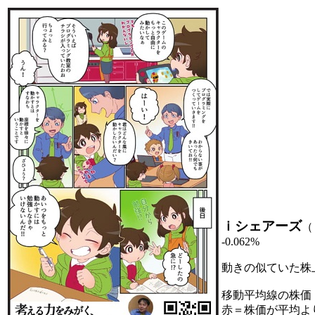
ｉシェアーズ
（
-0.062%
動きの似ていた株
移動平均線の株価
赤＝株価が平均よ