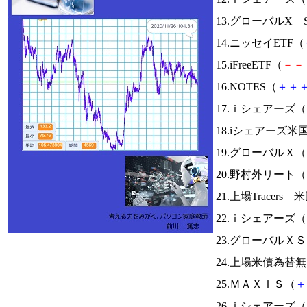
13.グローバルX 
14.ニッセイETF（
15.iFreeETF（
－
－
16.NOTES（
＋
＋
17.ｉシェアーズ（
18.iシェアーズ米
19.グローバルＸ（
20.野村外リート（
21.上場Tracer
22.ｉシェアーズ（
23.グローバル
24.上場米債為替
25.ＭＡＸＩＳ（
＋
26.ｉシェアーズ（