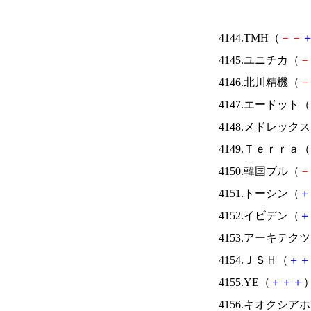
4144.TMH（
－
－
4145.ユニチカ（
－
4146.北川精機（
－
4147.エードット（
4148.メドレック
4149.Ｔｅｒｒａ（
4150.韓国ブル（
－
4151.トーシン（
＋
4152.イビデン（
＋
4153.アーキテク
4154.ＪＳＨ（
＋
＋
4155.YE（
＋
＋
＋
）
4156.キオクシ