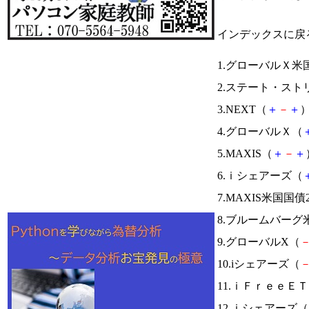
インデックスに戻
1.グローバルＸ米
2.ステート・ス
3.NEXT（
＋
－
＋
）
4.グローバルＸ（
5.MAXIS（
＋
－
＋
6.ｉシェアーズ（
7.MAXIS米国国
8.ブルームバー
9.グローバルX（
10.iシェアーズ（
11.ｉＦｒｅｅＥ
12.ｉシェアーズ（