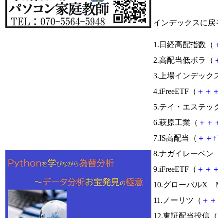
インデックスに戻
1.日経高配指数（
2.高配当低ボラ（
3.上場インデック
4.iFreeETF（
＋
＋
5.テイ・エステッ
6.萩原工業（
＋
＋
7.IS高配当（
＋
＋
↑
8.ナガイレーベン
9.iFreeETF（
＋
＋
10.グローバルX Mo
11.ノーリツ（
＋
＋
12.東証配当投信（