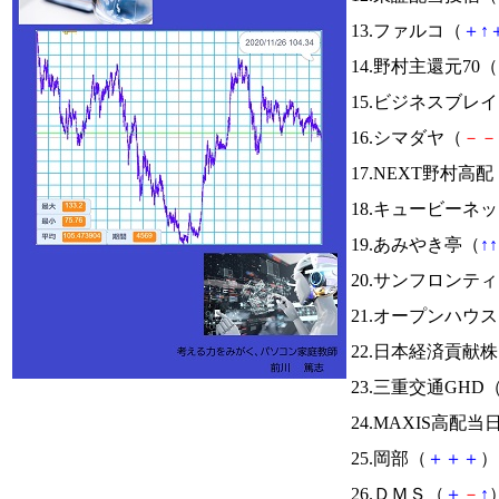
13.ファルコ（
＋
↑
14.野村主還元70（
15.ビジネスブレ
16.シマダヤ（
－
－
17.NEXT野村高配
18.キュービーネ
19.あみやき亭（
↑
↑
20.サンフロンテ
21.オープンハウ
22.日本経済貢献
23.三重交通GHD
24.MAXIS高
25.岡部（
＋
＋
＋
） 
26.ＤＭＳ（
＋
－
↑
）