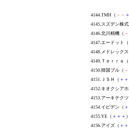
4144.TMH（
－
－
4145.スズデン株
4146.北川精機（
－
4147.エードット（
4148.メドレック
4149.Ｔｅｒｒａ（
4150.韓国ブル（
－
4151.ＪＳＨ（
＋
＋
4152.キオクシ
4153.アーキテク
4154.イビデン（
＋
4155.YE（
＋
＋
＋
）
4156.アイズ（
＋
＋