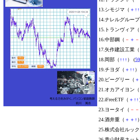
13.シモジマ（
＋
↑
↑
14.ナレルグルー
15.トランヴィア（
16.中部鋼（
－
＋
－
17.矢作建設工業（
18.岡部（
↑
↑
↑
） (
59
19.チヨダ（
＋
↑
↑
） 
20.ビーグリー（
＋
21.オカアイヨン（
22.iFreeETF（
＋
↑
↑
23.ヨータイ（
－
－
24.酒井重（
＋
＋
↑
）
25.株式会社ルッ
26.青山財産ネッ