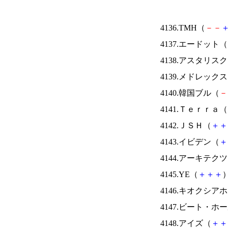
4136.TMH（
－
－
4137.エードット（
4138.アスタリス
4139.メドレック
4140.韓国ブル（
－
4141.Ｔｅｒｒａ（
4142.ＪＳＨ（
＋
＋
4143.イビデン（
＋
4144.アーキテク
4145.YE（
＋
＋
＋
）
4146.キオクシ
4147.ビート・
4148.アイズ（
＋
＋