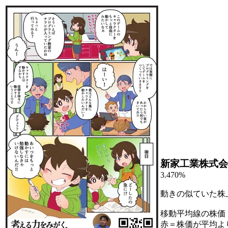
新家工業株式会
3.470%
動きの似ていた株
移動平均線の株価
赤＝株価が平均よ