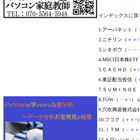
インデックスに戻
1.アーバネット（
2.ニチリン（
＋
＋
↑
3.シキボウ（
－
－
4.MSCI日本株ETF
5.ＣＡＣＨＤ（
＋
↑
6.東証配当投信（
7.ＳＵＭＩＮＯＥ
8.TOW（
－
＋
↑
） (
9.穴吹興産株式会
10.フコク（
＋
＋
↑
）
11.ＩＴＭ（
－
＋
＋
12.ドウシシャ（
－