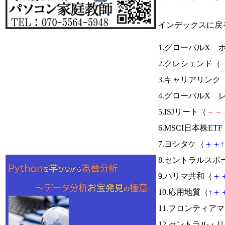
インデックスに戻
1.グローバルX ホ
2.クレシェンド（
3.キャリアリンク
4.グローバルX レ
5.ISJリート（
－
－
6.MSCI日本株ETF
7.ヨシタケ（
＋
＋
↑
8.セントラルスポ
9.ハリマ共和（
＋
10.応用地質（
↑
＋
11.フロンティア
12.セントラル・