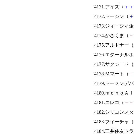
4171.アイズ（
＋
＋
4172.トーシン（
＋
4173.ジィ・シィ
4174.かさくま（
－
4175.アルトナー（
4176.エターナ
4177.サクシード（
4178.Ｍマート（
－
4179.トーメンデ
4180.ｍｏｎｏＡ
4181.ニレコ（
－
－
4182.シリコンス
4183.フィーチャ（
4184.三井住友ト