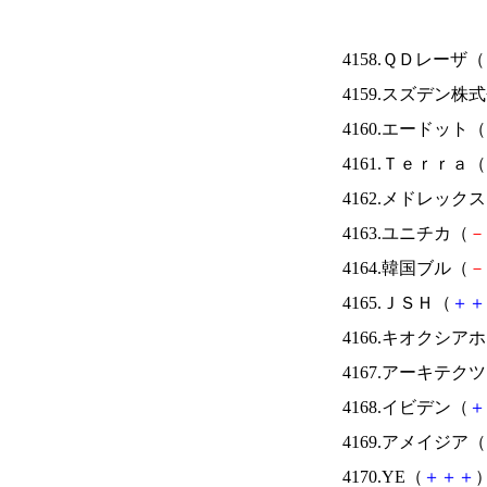
4158.ＱＤレーザ（
4159.スズデン株
4160.エードット（
4161.Ｔｅｒｒａ（
4162.メドレック
4163.ユニチカ（
－
4164.韓国ブル（
－
4165.ＪＳＨ（
＋
＋
4166.キオクシ
4167.アーキテク
4168.イビデン（
＋
4169.アメイジア（
4170.YE（
＋
＋
＋
）