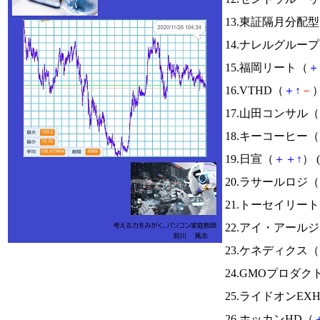
13.東証隔月分配
14.ナレルグルー
15.福岡リート（
＋
16.VTHD（
＋
↑
－
）
17.山田コンサル（
18.キーコーヒー（
19.日宣（
＋
＋
↑
） (
20.ラサールロジ（
21.トーセイリー
22.アイ・アール
23.ケネディクス（
24.GMOプロダ
25.ライドオンEX
26.ホッカンHD（