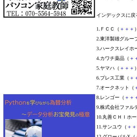
インデックスに戻
1.ＦＣＣ（
＋
＋
＋
）
2.東洋製雄グルー
3.ハークスレイ
4.カワチ薬品（
＋
5.ヤマハ（
＋
＋
＋
）
6.プレス工業（
＋
7.オークネット（
8.レンゴー（
＋
＋
9.株式会社ファル
10.丸善ＣＨＩホ
11.サンユウ（
＋
＋
12.グローバルX（