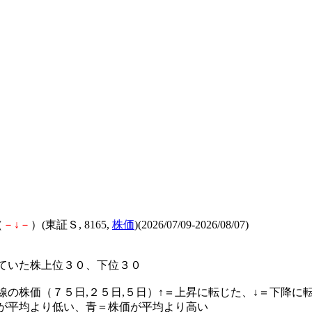
（
－
↓
－
）(東証Ｓ, 8165,
株価
)(2026/07/09-2026/08/07)
ていた株上位３０、下位３０
線の株価（７５日,２５日,５日）↑＝上昇に転じた、↓＝下降に
が平均より低い、青＝株価が平均より高い