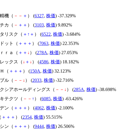
北川精機（
－
－
＋
） (
6327
,
株価
) -37.329%
ユニチカ（
－
＋
＋
） (
3103
,
株価
) 9.892%
アスタリスク（
＋
↑
＋
） (
6522
,
株価
) -3.684%
エードット（
＋
＋
＋
） (
7063
,
株価
) 22.353%
Ｔｅｒｒａ（
＋
＋
↓
） (
278A
,
株価
) 27.053%
メドレックス（
↓
＋
↓
） (
4586
,
株価
) 18.182%
ＳＨ（
＋
＋
＋
） (
150A
,
株価
) 32.123%
韓国ブル（
－
－
↓
） (
2033
,
株価
) -32.716%
キオクシアホールディングス（
－
－
↓
） (
285A
,
株価
) -38.698%
アーキテクツ（
－
－
↑
） (
6085
,
株価
) -63.426%
イビデン（
＋
＋
＋
） (
4062
,
株価
) -2.100%
（
＋
＋
＋
） (
2354
,
株価
) 55.515%
トーシン（
＋
＋
＋
） (
9444
,
株価
) 26.506%