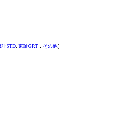
東証STD
,
東証GRT
，
その他
］