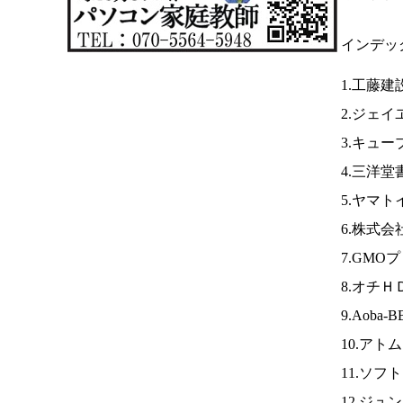
インデッ
1.工藤建
2.ジェ
3.キュー
4.三洋堂
5.ヤマ
6.株式
7.GM
8.オチＨ
9.Aoba-
10.アト
11.ソフ
12.ジュ