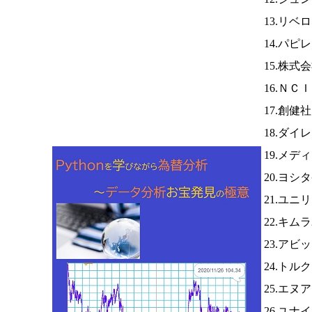
13.リベ
14.パピ
15.株式
16.ＮＣ
17.創健
18.ダ
19.メデ
20.ヨシ
21.ユニ
22.キ
23.アビ
24.トル
25.エヌ
26.ユナ