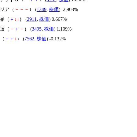
Fアジア（
－
－
－
） (
1349
,
株価
) -2.903%
食品（
＋
↓
↓
） (
2911
,
株価
) 0.667%
住販（
－
＋
－
） (
3495
,
株価
) 1.109%
亭（
＋
＋
↓
） (
7562
,
株価
) -0.132%