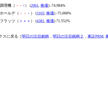
日本調理機（
－
－
↑
） (
2961
,
株価
) -74.984%
昭和ホールデ（
－
－
－
） (
5103
,
株価
) -75.000%
ビーフラッツ（
＋
＋
＋
） (
4381
,
株価
) 71.552%
クスに戻る［
明日の注目銘柄
，
明日の注目銘柄２
，
東証PRM
,