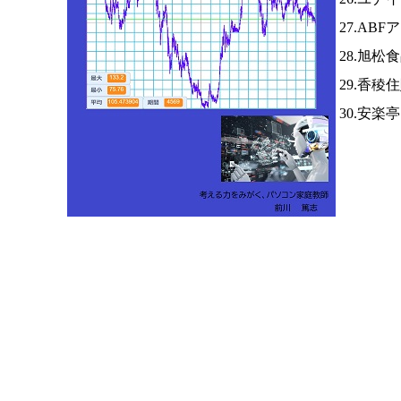
27.AB
28.旭松
29.香稜
30.安楽