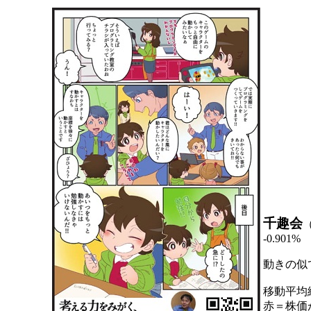
千趣会
-0.901%
動きの似
移動平均
赤＝株価