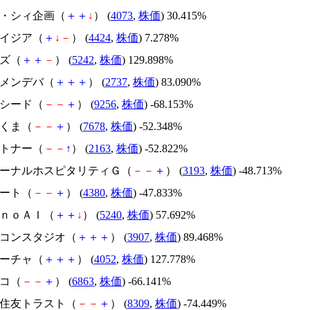
ジィ・シィ企画（
＋
＋
↓
） (
4073
,
株価
) 30.415%
アメイジア（
＋
↓
－
） (
4424
,
株価
) 7.278%
イズ（
＋
＋
－
） (
5242
,
株価
) 129.898%
トーメンデバ（
＋
＋
＋
） (
2737
,
株価
) 83.090%
サクシード（
－
－
＋
） (
9256
,
株価
) -68.153%
かさくま（
－
－
＋
） (
7678
,
株価
) -52.348%
アルトナー（
－
－
↑
） (
2163
,
株価
) -52.822%
エターナルホスピタリティＧ（
－
－
＋
） (
3193
,
株価
) -48.713%
Ｍマート（
－
－
＋
） (
4380
,
株価
) -47.833%
ｍｏｎｏＡＩ（
＋
＋
↓
） (
5240
,
株価
) 57.692%
シリコンスタジオ（
＋
＋
＋
） (
3907
,
株価
) 89.468%
フィーチャ（
＋
＋
＋
） (
4052
,
株価
) 127.778%
レコ（
－
－
＋
） (
6863
,
株価
) -66.141%
三井住友トラスト（
－
－
＋
） (
8309
,
株価
) -74.449%