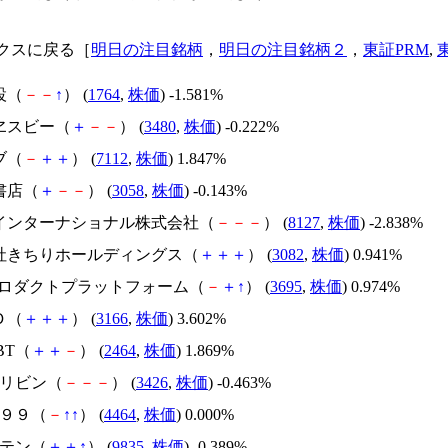
クスに戻る［
明日の注目銘柄
，
明日の注目銘柄２
，
東証PRM
,
設（
－
－
↑
） (
1764
,
株価
) -1.581%
イヱスビー（
＋
－
－
） (
3480
,
株価
) -0.222%
ブ（
－
＋
＋
） (
7112
,
株価
) 1.847%
書店（
＋
－
－
） (
3058
,
株価
) -0.143%
トインターナショナル株式会社（
－
－
－
） (
8127
,
株価
) -2.838%
会社きちりホールディングス（
＋
＋
＋
） (
3082
,
株価
) 0.941%
Oプロダクトプラットフォーム（
－
＋
↑
） (
3695
,
株価
) 0.974%
Ｄ（
＋
＋
＋
） (
3166
,
株価
) 3.602%
BBT（
＋
＋
－
） (
2464
,
株価
) 1.869%
ムリビン（
－
－
－
） (
3426
,
株価
) -0.463%
ト９９（
－
↑
↑
） (
4464
,
株価
) 0.000%
ンテン（
＋
＋
↑
） (
9835
,
株価
) -0.389%