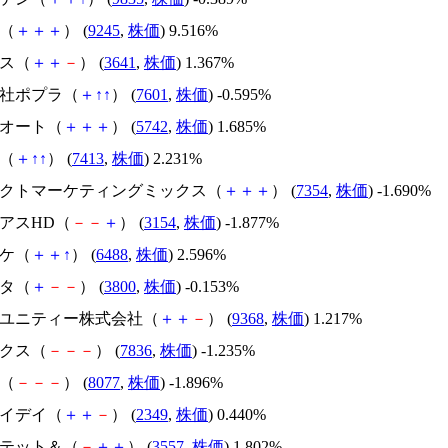
ロ（
＋
＋
＋
） (
9245
,
株価
) 9.516%
レス（
＋
＋
－
） (
3641
,
株価
) 1.367%
会社ポプラ（
＋
↑
↑
） (
7601
,
株価
) -0.595%
Ｉオート（
＋
＋
＋
） (
5742
,
株価
) 1.685%
社（
＋
↑
↑
） (
7413
,
株価
) 2.231%
イレクトマーケティングミックス（
＋
＋
＋
） (
7354
,
株価
) -1.690%
ィアスHD（
－
－
＋
） (
3154
,
株価
) -1.877%
タケ（
＋
＋
↑
） (
6488
,
株価
) 2.596%
リタ（
＋
－
－
） (
3800
,
株価
) -0.153%
ムラユニティー株式会社（
＋
＋
－
） (
9368
,
株価
) 1.217%
ックス（
－
－
－
） (
7836
,
株価
) -1.235%
ク（
－
－
－
） (
8077
,
株価
) -1.896%
アイデイ（
＋
＋
－
） (
2349
,
株価
) 0.440%
イテット＆（
－
＋
＋
） (
3557
,
株価
) 1.802%