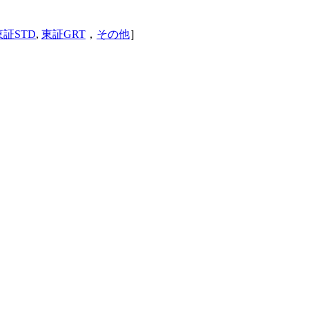
東証STD
,
東証GRT
，
その他
］