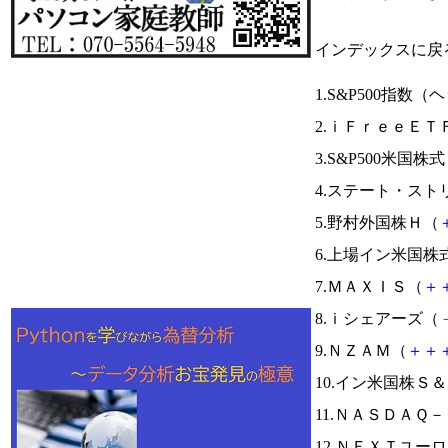
インデックスに戻
1.S&P500指
2.ｉＦｒｅｅＥＴ
3.S&P500米国株
4.ステート・ス
5.野村外国株Ｈ（
6.上場イン米国株
7.ＭＡＸＩＳ（
＋
8.ｉシェアーズ（
9.ＮＺＡＭ（
＋
＋
10.イン米国株Ｓ
11.ＮＡＳＤＡＱ
12.ＮＥＸＴユ