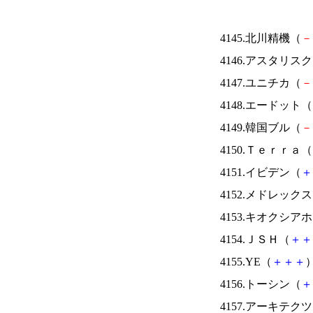
4145.北川精機（
－
4146.アスタリス
4147.ユニチカ（
－
4148.エードット（
4149.韓国ブル（
－
4150.Ｔｅｒｒａ（
4151.イビデン（
＋
4152.メドレック
4153.キオクシ
4154.ＪＳＨ（
＋
＋
4155.YE（
＋
＋
＋
）
4156.トーシン（
＋
4157.アーキテク