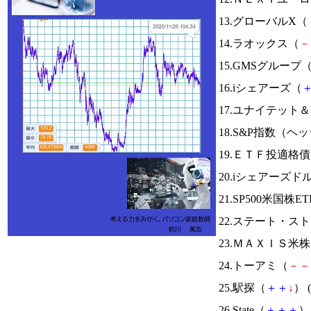
13.グローバルX（
14.ラオックス（
－
15.GMSグループ
16.iシェアーズ（
17.ユナイテット
18.S&P指数（
19.ＥＴＦ投適格
20.iシェアーズ
21.SP500米国株E
22.ステート・ス
23.ＭＡＸＩＳ
24.トーアミ（
－
－
25.駅探（
＋
＋
↓
） (
26.State（
＋
＋
＋
） 