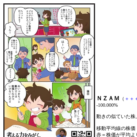
ＮＺＡＭ
（
＋
＋
-100.000%
動きの似ていた株
移動平均線の株価
赤＝株価が平均よ