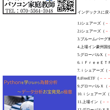
インデックスに戻
1.iシェアーズ（
－
2.iシェアーズ（
－
3.ブルームバー
4.上場イン豪州国
5.グローバルX（
6.ｉＦｒｅｅＥＴ
7.ｉシェアーズ（
8.iFreeETF（
－
－
9.グローバルＸ（
10.ｉシェアーズ（
11.上場イン（
－
－
12.グローバル