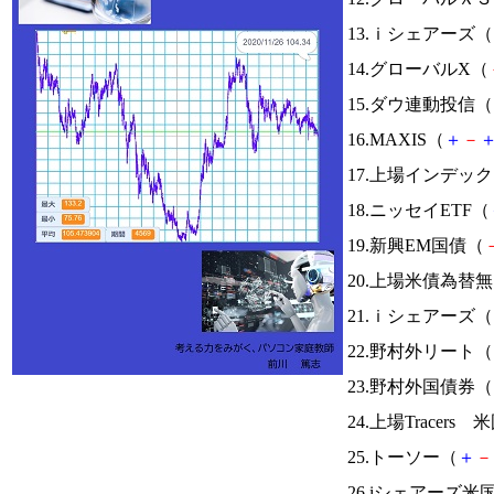
13.ｉシェアーズ（
14.グローバルX（
15.ダウ連動投信（
16.MAXIS（
＋
－
17.上場インデッ
18.ニッセイETF（
19.新興EM国債（
20.上場米債為替
21.ｉシェアーズ（
22.野村外リート（
23.野村外国債券（
24.上場Tracer
25.トーソー（
＋
－
26.iシェアーズ米