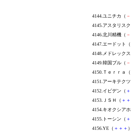
4144.ユニチカ（
－
4145.アスタリス
4146.北川精機（
－
4147.エードット（
4148.メドレック
4149.韓国ブル（
－
4150.Ｔｅｒｒａ（
4151.アーキテク
4152.イビデン（
＋
4153.ＪＳＨ（
＋
＋
4154.キオクシ
4155.トーシン（
＋
4156.YE（
＋
＋
＋
）