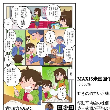
MAXIS米国国
-5.556%
動きの似ていた株
移動平均線の株価
赤＝株価が平均よ