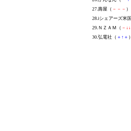
27.壽屋（
－
－
－
） 
28.iシェアーズ米
29.ＮＺＡＭ（
－
↓
↓
30.弘電社（
＋
↑
＋
）