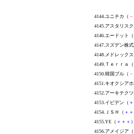
4144.ユニチカ（
－
4145.アスタリス
4146.エードット（
4147.スズデン株
4148.メドレック
4149.Ｔｅｒｒａ（
4150.韓国ブル（
－
4151.キオクシ
4152.アーキテク
4153.イビデン（
＋
4154.ＪＳＨ（
＋
＋
4155.YE（
＋
＋
＋
）
4156.アメイジア（