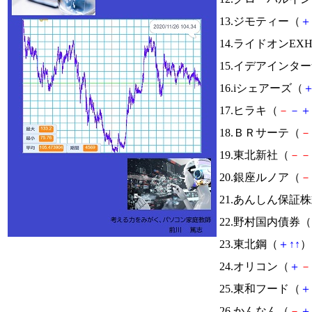
13.ジモティー（
＋
14.ライドオンEX
15.イデアインタ
16.iシェアーズ（
17.ヒラキ（
－
－
＋
18.ＢＲサーテ（
－
19.東北新社（
－
－
20.銀座ルノア（
－
21.あんしん保証
22.野村国内債券（
23.東北鋼（
＋
↑
↑
） 
24.オリコン（
＋
－
25.東和フード（
＋
26.かんなん（
－
＋