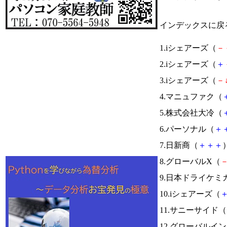
インデックスに戻
1.iシェアーズ（
－
2.iシェアーズ（
＋
3.iシェアーズ（
－
4.マニュファク（
5.株式会社大冷（
6.パーソナル（
＋
7.日新商（
＋
＋
＋
）
8.グローバルX（
9.日本ドライケミ
10.iシェアーズ（
11.サニーサイド（
12.グローバルイ