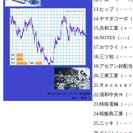
13.ヒップ（
－
－
－
14.ヤマダコーポ（
15.共和工業（
＋
－
16.NOTES（
↓
↓
↓
） 
17.ホウライ（
＋
－
18.三ツ知（
－
－
－
19.アセアン好配
20.三東工業（
－
＋
21.Ｒｅｃｏｖ
22.清和中央Ｈ（
－
23.特殊電極（
－
↓
24.暁飯島工業（
－
25.ニッキ（
－
－
－
26.イシン（
－
－
＋