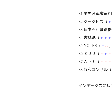
31.業界改革厳選E
32.クックビズ（
＋
33.日本石油輸送
34.古林紙（
＋
＋
＋
35.NOTES（
＋
↓
↓
）
36.ＺＵＵ（
－
＋
－
37.ムラキ（
－
－
－
38.協和コンサル（
インデックスに戻