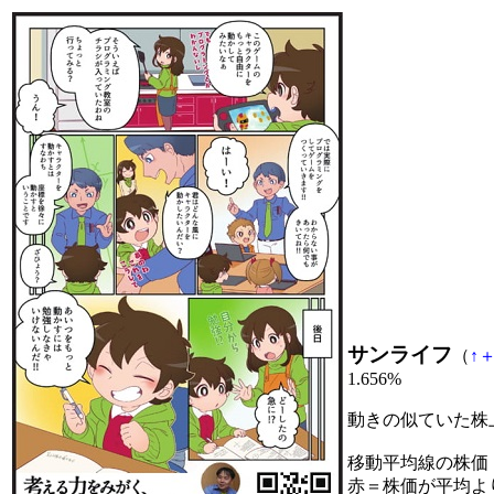
サンライフ
（
↑
1.656%
動きの似ていた株
移動平均線の株価
赤＝株価が平均よ