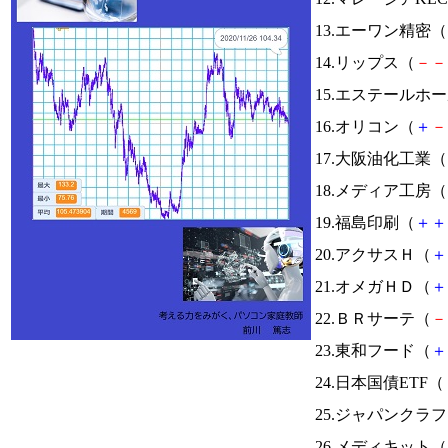
13.エーワン精密（
14.リップス（
－
－
15.エステールホ
16.オリコン（
＋
－
17.大阪油化工業（
18.メディア工房（
19.福島印刷（
＋
＋
20.アクサスＨ（
＋
21.オメガＨＤ（
＋
22.ＢＲサーテ（
－
23.東和フード（
＋
24.日本国債ETF（
25.ジャパンクラ
26.メディキット（