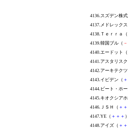
4136.スズデン株
4137.メドレック
4138.Ｔｅｒｒａ（
4139.韓国ブル（
－
4140.エードット（
4141.アスタリス
4142.アーキテク
4143.イビデン（
＋
4144.ビート・
4145.キオクシ
4146.ＪＳＨ（
＋
＋
4147.YE（
＋
＋
＋
）
4148.アイズ（
＋
＋