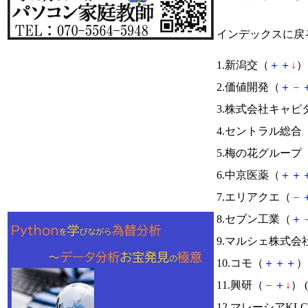
インデックスに戻
1.新潟交（
＋
＋
↓
） 
2.価値開発（
＋
－
3.株式会社キャ
4.セントラル総合
5.梅の花グループ
6.中京医薬（
＋
＋
7.エリアクエ（
－
8.セブン工業（
＋
9.マルシェ株式会
10.コモ（
＋
＋
＋
） 
11.興研（
－
＋
↓
） (
12.マレーシアKL