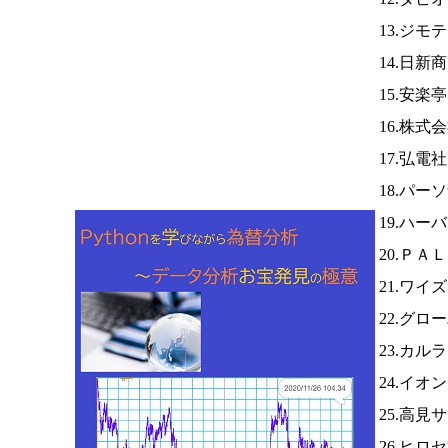
13.ジモ
14.日新
15.安楽
16.株式
17.弘電
18.パー
19.ハー
20.ＰＡ
21.ワイ
22.グロ
23.カル
24.イオ
25.高見
26.ヒロ