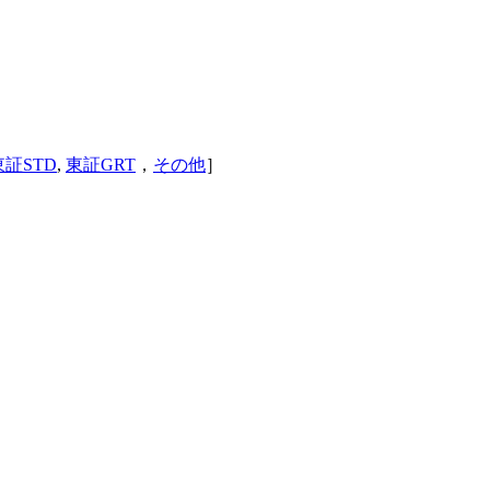
東証STD
,
東証GRT
，
その他
］