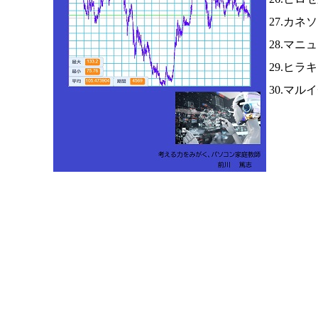
27.カネ
28.マニ
29.ヒラ
30.マル