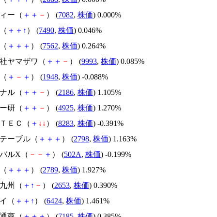
ティー（
＋
＋
－
） (
7082
,
株価
) 0.000%
商（
＋
＋
↑
） (
7490
,
株価
) 0.046%
亭（
＋
＋
＋
） (
7562
,
株価
) 0.264%
会社ヤマザワ（
＋
＋
－
） (
9993
,
株価
) 0.085%
社（
＋
－
＋
） (
1948
,
株価
) -0.088%
ソナル（
＋
＋
－
） (
2186
,
株価
) 1.105%
バー研（
＋
＋
－
） (
4925
,
株価
) 1.270%
ＬＴＥＣ（
＋
↓
↓
） (
8283
,
株価
) -0.391%
ズテーブル（
＋
＋
＋
） (
2798
,
株価
) 1.163%
ーバルX（
－
－
＋
） (
502A
,
株価
) -0.199%
ラ（
＋
＋
＋
） (
2789
,
株価
) 1.927%
ン九州（
＋
↑
－
） (
2653
,
株価
) 0.390%
サイ（
＋
＋
↑
） (
6424
,
株価
) 1.461%
セ通商（
＋
＋
＋
） (
7185
,
株価
) 0.385%