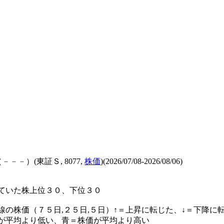
（
－
－
－
）(東証Ｓ, 8077,
株価
)(2026/07/08-2026/08/06)
ていた株上位３０、下位３０
線の株価（７５日,２５日,５日）↑＝上昇に転じた、↓＝下降に
が平均より低い、青＝株価が平均より高い