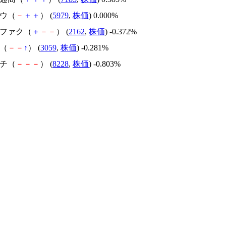
ソウ（
－
＋
＋
） (
5979
,
株価
) 0.000%
ュファク（
＋
－
－
） (
2162
,
株価
) -0.372%
キ（
－
－
↑
） (
3059
,
株価
) -0.281%
イチ（
－
－
－
） (
8228
,
株価
) -0.803%