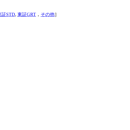
東証STD
,
東証GRT
，
その他
］