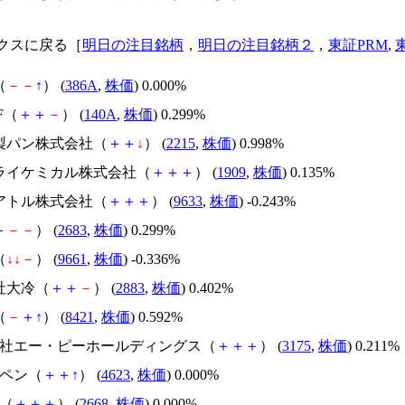
クスに戻る［
明日の注目銘柄
，
明日の注目銘柄２
，
東証PRM
,
（
－
－
↑
） (
386A
,
株価
) 0.000%
TF（
＋
＋
－
） (
140A
,
株価
) 0.299%
屋製パン株式会社（
＋
＋
↓
） (
2215
,
株価
) 0.998%
ドライケミカル株式会社（
＋
＋
＋
） (
1909
,
株価
) 0.135%
テアトル株式会社（
＋
＋
＋
） (
9633
,
株価
) -0.243%
＋
－
－
） (
2683
,
株価
) 0.299%
（
↓
↓
－
） (
9661
,
株価
) -0.336%
社大冷（
＋
＋
－
） (
2883
,
株価
) 0.402%
（
－
＋
↑
） (
8421
,
株価
) 0.592%
式会社エー・ピーホールディングス（
＋
＋
＋
） (
3175
,
株価
) 0.211%
ヒペン（
＋
＋
↑
） (
4623
,
株価
) 0.000%
オ（
＋
＋
＋
） (
2668
,
株価
) 0.000%