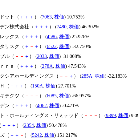
エードット（
＋
＋
＋
） (
7063
,
株価
) 10.753%
スズデン株式会社（
＋
＋
＋
） (
7480
,
株価
) 46.302%
メドレックス（
＋
＋
＋
） (
4586
,
株価
) 25.926%
アスタリスク（
＋
－
＋
） (
6522
,
株価
) -32.750%
韓国ブル（
－
－
＋
） (
2033
,
株価
) -31.008%
Ｔｅｒｒａ（
＋
＋
＋
） (
278A
,
株価
) 47.543%
キオクシアホールディングス（
－
－
＋
） (
285A
,
株価
) -32.183%
ＳＨ（
＋
＋
＋
） (
150A
,
株価
) 27.701%
アーキテクツ（
－
－
－
） (
6085
,
株価
) -66.957%
イビデン（
＋
＋
＋
） (
4062
,
株価
) -0.471%
.ビート・ホールディングス・リミテッド（
－
－
－
） (
9399
,
株価
) 9.
（
＋
＋
＋
） (
2354
,
株価
) 50.478%
イズ（
＋
＋
－
） (
5242
,
株価
) 151.217%