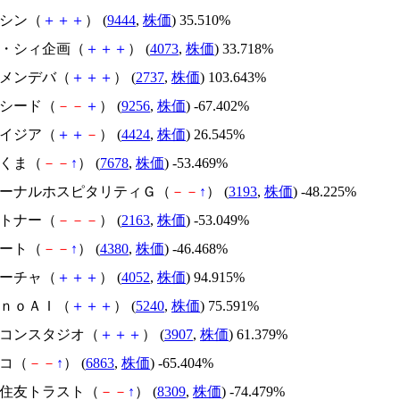
トーシン（
＋
＋
＋
） (
9444
,
株価
) 35.510%
ジィ・シィ企画（
＋
＋
＋
） (
4073
,
株価
) 33.718%
トーメンデバ（
＋
＋
＋
） (
2737
,
株価
) 103.643%
サクシード（
－
－
＋
） (
9256
,
株価
) -67.402%
アメイジア（
＋
＋
－
） (
4424
,
株価
) 26.545%
かさくま（
－
－
↑
） (
7678
,
株価
) -53.469%
エターナルホスピタリティＧ（
－
－
↑
） (
3193
,
株価
) -48.225%
アルトナー（
－
－
－
） (
2163
,
株価
) -53.049%
Ｍマート（
－
－
↑
） (
4380
,
株価
) -46.468%
フィーチャ（
＋
＋
＋
） (
4052
,
株価
) 94.915%
ｍｏｎｏＡＩ（
＋
＋
＋
） (
5240
,
株価
) 75.591%
シリコンスタジオ（
＋
＋
＋
） (
3907
,
株価
) 61.379%
レコ（
－
－
↑
） (
6863
,
株価
) -65.404%
三井住友トラスト（
－
－
↑
） (
8309
,
株価
) -74.479%