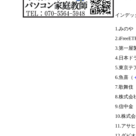
インデッ
1.みのや
2.iFreeE
3.第一
4.日本
5.東京
6.魚喜（
7.歌舞伎
8.株式会
9.信中金
10.株
11.アサ
12.ダビ