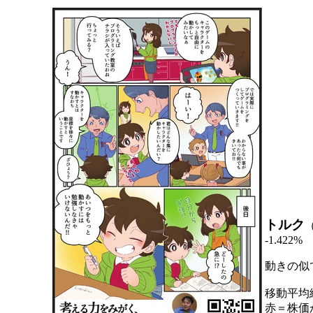
トルク
-1.422%
動きの似
移動平均
赤＝株価