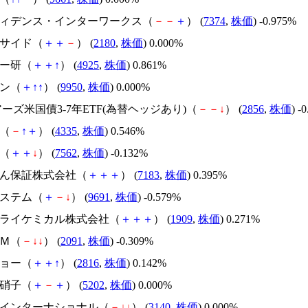
ンフィデンス・インターワークス（
－
－
＋
） (
7374
,
株価
) -0.975%
ーサイド（
＋
＋
－
） (
2180
,
株価
) 0.000%
バー研（
＋
＋
↑
） (
4925
,
株価
) 0.861%
バン（
＋
↑
↑
） (
9950
,
株価
) 0.000%
ェアーズ米国債3-7年ETF(為替ヘッジあり)（
－
－
↓
） (
2856
,
株価
) -
Ｓ（
－
↑
＋
） (
4335
,
株価
) 0.546%
亭（
＋
＋
↓
） (
7562
,
株価
) -0.132%
んしん保証株式会社（
＋
＋
＋
） (
7183
,
株価
) 0.395%
システム（
＋
－
↓
） (
9691
,
株価
) -0.579%
本ドライケミカル株式会社（
＋
＋
＋
） (
1909
,
株価
) 0.271%
ＡＭ（
－
↓
↓
） (
2091
,
株価
) -0.309%
ショー（
＋
＋
↑
） (
2816
,
株価
) 0.142%
板硝子（
＋
－
＋
） (
5202
,
株価
) 0.000%
デアインターナショナル（
－
↓
↓
） (
3140
,
株価
) 0.000%