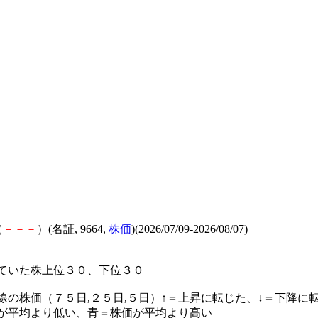
（
－
－
－
）(名証, 9664,
株価
)(2026/07/09-2026/08/07)
ていた株上位３０、下位３０
線の株価（７５日,２５日,５日）↑＝上昇に転じた、↓＝下降に
が平均より低い、青＝株価が平均より高い