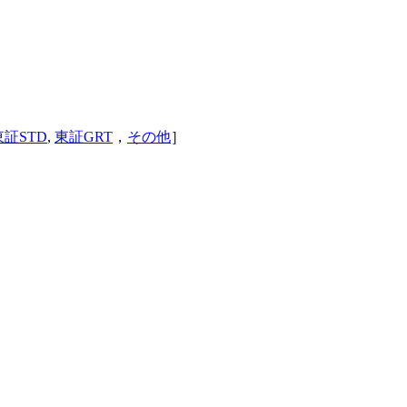
東証STD
,
東証GRT
，
その他
］