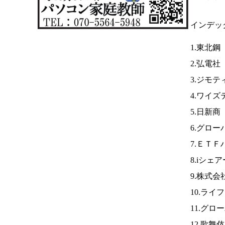
インデッ
1.東北鋼
2.弘電社
3.ジモテ
4.ワイ
5.日新商
6.グロー
7.ＥＴ
8.iシェ
9.株式会
10.ライ
11.グ
12.歌舞