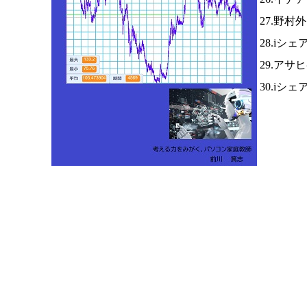
27.野村
28.iシ
29.アサ
30.iシ