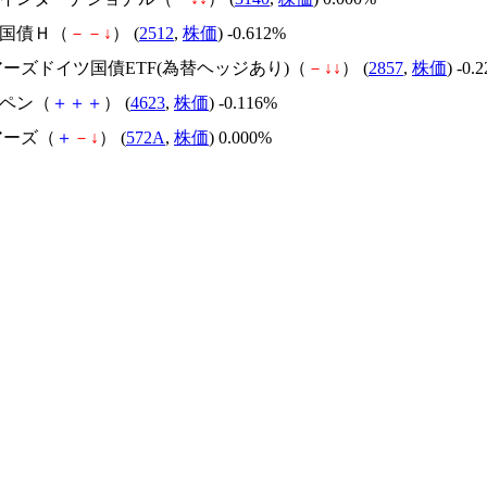
外国債Ｈ（
－
－
↓
） (
2512
,
株価
) -0.612%
ェアーズドイツ国債ETF(為替ヘッジあり)（
－
↓
↓
） (
2857
,
株価
) -0.
ヒペン（
＋
＋
＋
） (
4623
,
株価
) -0.116%
ェアーズ（
＋
－
↓
） (
572A
,
株価
) 0.000%