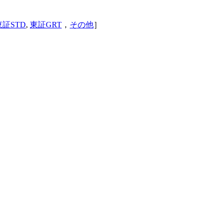
東証STD
,
東証GRT
，
その他
］