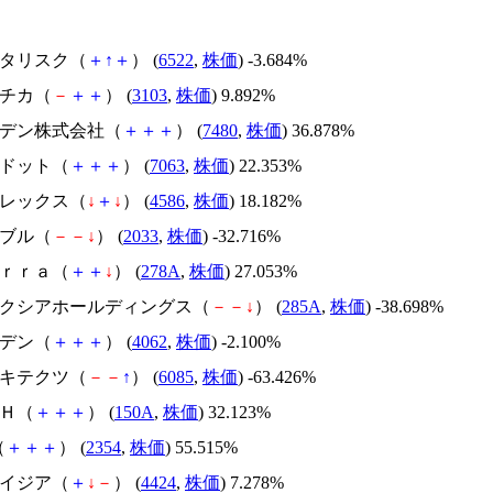
アスタリスク（
＋
↑
＋
） (
6522
,
株価
) -3.684%
ユニチカ（
－
＋
＋
） (
3103
,
株価
) 9.892%
スズデン株式会社（
＋
＋
＋
） (
7480
,
株価
) 36.878%
エードット（
＋
＋
＋
） (
7063
,
株価
) 22.353%
メドレックス（
↓
＋
↓
） (
4586
,
株価
) 18.182%
韓国ブル（
－
－
↓
） (
2033
,
株価
) -32.716%
Ｔｅｒｒａ（
＋
＋
↓
） (
278A
,
株価
) 27.053%
キオクシアホールディングス（
－
－
↓
） (
285A
,
株価
) -38.698%
イビデン（
＋
＋
＋
） (
4062
,
株価
) -2.100%
アーキテクツ（
－
－
↑
） (
6085
,
株価
) -63.426%
ＳＨ（
＋
＋
＋
） (
150A
,
株価
) 32.123%
（
＋
＋
＋
） (
2354
,
株価
) 55.515%
アメイジア（
＋
↓
－
） (
4424
,
株価
) 7.278%