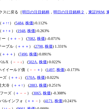
クスに戻る［
明日の注目銘柄
，
明日の注目銘柄２
，
東証PRM
,
（
＋
↑
↑
） (
5484
,
株価
) 0.112%
（
＋
↑
＋
） (
1948
,
株価
) 0.263%
ィー（
＋
＋
－
） (
7082
,
株価
) -0.071%
ズテーブル（
＋
＋
＋
） (
2798
,
株価
) 1.331%
（
＋
＋
＋
） (
7490
,
株価
) 0.091%
バルX（
－
－
↓
） (
502A
,
株価
) 0.022%
Ｆハイイールド債（
－
－
＋
） (
1497
,
株価
) -0.173%
アーズ（
＋
＋
↓
） (
570A
,
株価
) 0.022%
社大冷（
＋
＋
↑
） (
2883
,
株価
) 0.251%
フフーズ（
＋
－
－
） (
3065
,
株価
) -0.308%
ローバルインフォ（
＋
＋
－
） (
4171
,
株価
) 0.241%
伎（
↑
↑
－
） (
9661
,
株価
) 0.000%