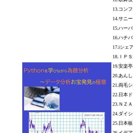
13.コ
14.サニ
15.ハー
16.ハチ
17.iシ
18.ＩＰ
19.安楽
20.あ
21.両毛
22.日
23.ＮＺ
24.ダイ
25.日本
26.イ