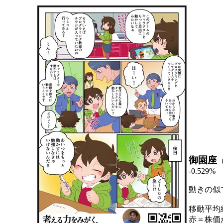
御園座
-0.529%
動きの似
移動平均
赤＝株価