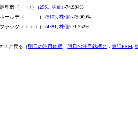
日本調理機（
－
－
↑
） (
2961
,
株価
) -74.984%
昭和ホールデ（
－
－
－
） (
5103
,
株価
) -75.000%
ビーフラッツ（
＋
＋
＋
） (
4381
,
株価
) 71.552%
クスに戻る［
明日の注目銘柄
，
明日の注目銘柄２
，
東証PRM
,