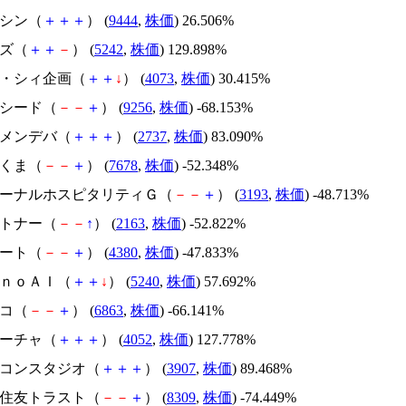
トーシン（
＋
＋
＋
） (
9444
,
株価
) 26.506%
イズ（
＋
＋
－
） (
5242
,
株価
) 129.898%
ジィ・シィ企画（
＋
＋
↓
） (
4073
,
株価
) 30.415%
サクシード（
－
－
＋
） (
9256
,
株価
) -68.153%
トーメンデバ（
＋
＋
＋
） (
2737
,
株価
) 83.090%
かさくま（
－
－
＋
） (
7678
,
株価
) -52.348%
エターナルホスピタリティＧ（
－
－
＋
） (
3193
,
株価
) -48.713%
アルトナー（
－
－
↑
） (
2163
,
株価
) -52.822%
Ｍマート（
－
－
＋
） (
4380
,
株価
) -47.833%
ｍｏｎｏＡＩ（
＋
＋
↓
） (
5240
,
株価
) 57.692%
レコ（
－
－
＋
） (
6863
,
株価
) -66.141%
フィーチャ（
＋
＋
＋
） (
4052
,
株価
) 127.778%
シリコンスタジオ（
＋
＋
＋
） (
3907
,
株価
) 89.468%
三井住友トラスト（
－
－
＋
） (
8309
,
株価
) -74.449%